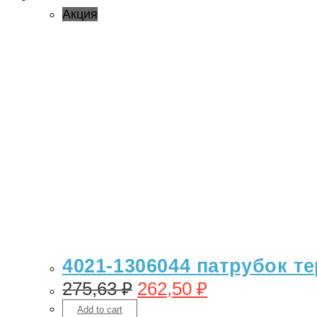
Акция
4021-1306044 патрубок те
275,63
₽
262,50
₽
Add to cart