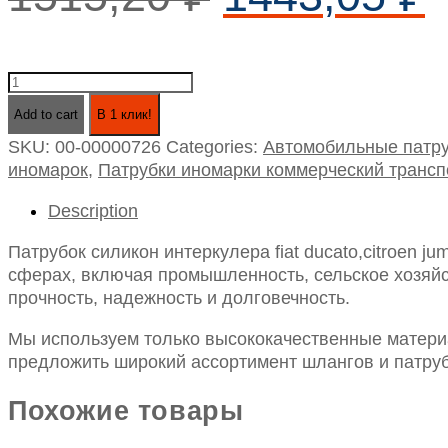
Патрубок
силикон
Add to cart
В 1 клик!
интеркулера
SKU:
00-00000726
Categories:
Автомобильные патру
fiat
иномарок
,
Патрубки иномарки коммерческий трансп
ducato,citroen
jumper
Description
3,peugeot
boxer
Патрубок силикон интеркулера fiat ducato,citroen j
3,
сферах, включая промышленность, сельское хозяйст
верхний
прочность, надежность и долговечность.
черный
(
Мы используем только высококачественные материа
0382ka
предложить широкий ассортимент шлангов и патруб
)
quantity
Похожие товары