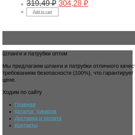
319,49
₽
304,28
₽
Add to cart
Шланги и патрубки оптом
Мы предлагаем шланги и патрубки отличного качес
требованиям безопасности (100%), что гарантирует
цене.
Ходим по сайту
Главная
Каталог товаров
Доставка и оплата
Контакты