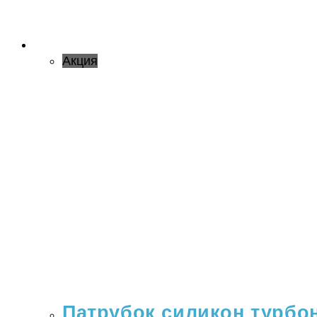
Акция
Патрубок силикон турбона