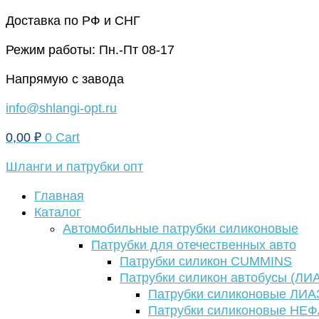
Перейти
Доставка по РФ и СНГ
к
Режим работы: Пн.-Пт 08-17
содержимому
Напрямую с завода
info@shlangi-opt.ru
0,00
₽
0
Cart
Шланги и патрубки опт
Главная
Каталог
Автомобильные патрубки силиконовые
Патрубки для отечественных авто
Патрубки силикон CUMMINS
Патрубки силикон автобусы (ЛИ
Патрубки силиконовые ЛИА
Патрубки силиконовые НЕ