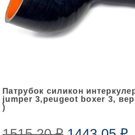
Патрубок силикон интеркулера
jumper 3,peugeot boxer 3, ве
)
1515,20
₽
1443,05
₽