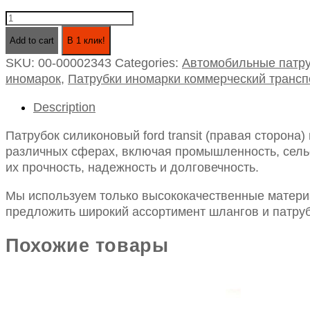
Патрубок
силиконовый
Add to cart
В 1 клик!
ford
SKU:
00-00002343
Categories:
Автомобильные патру
transit
иномарок
,
Патрубки иномарки коммерческий трансп
(правая
сторона)
Description
интеркуллера
2.2
Патрубок силиконовый ford transit (правая сторона)
tdci
различных сферах, включая промышленность, сельск
110лс/
их прочность, надежность и долговечность.
е4
маслостойкая
Мы используем только высококачественные материа
(1461334)
предложить широкий ассортимент шлангов и патруб
quantity
Похожие товары