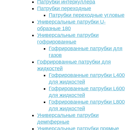
Патрубки интеркуллера
Патрубки переходные
Патрубки переходные угловые
Универсальные патрубки U-
образные 180
Универсальные патрубки
гофрированные
Гофрированные патрубки для
газов
Гофрированные патрубки для
жидкостей
Гофрированные патрубки L400
для жидкостей
Гофрированные патрубки L600
для жидкостей
Гофрированные патрубки L800
для жидкостей
Универсальные патрубки
демпферные
Универсальные патрубки прямые