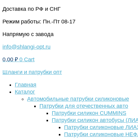
Перейти
Доставка по РФ и СНГ
к
Режим работы: Пн.-Пт 08-17
содержимому
Напрямую с завода
info@shlangi-opt.ru
0,00
₽
0
Cart
Шланги и патрубки опт
Главная
Каталог
Автомобильные патрубки силиконовые
Патрубки для отечественных авто
Патрубки силикон CUMMINS
Патрубки силикон автобусы (ЛИ
Патрубки силиконовые ЛИА
Патрубки силиконовые НЕ