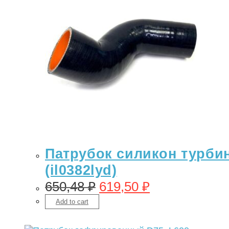
Патрубок силикон турбины
(il0382lyd)
650,48
₽
619,50
₽
Add to cart