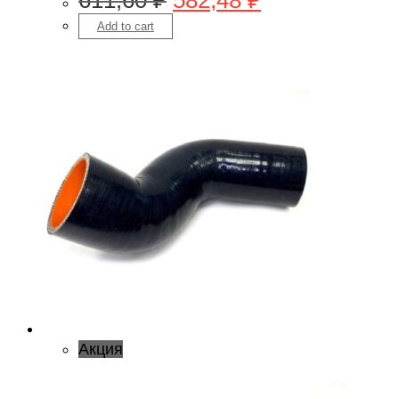
611,60
₽
582,48
₽
Add to cart
Акция