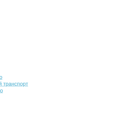
о
й транспорт
то