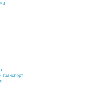
ФАЗ
о
й транспорт
то