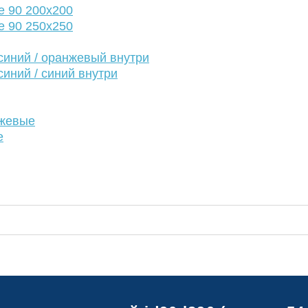
е 90 200х200
е 90 250х250
иний / оранжевый внутри
иний / синий внутри
нжевые
е