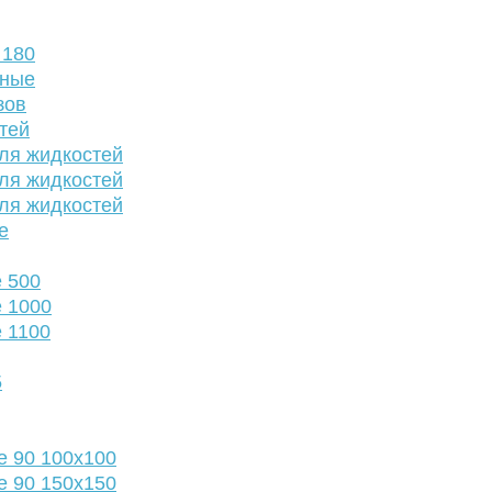
 180
нные
зов
тей
ля жидкостей
ля жидкостей
ля жидкостей
е
 500
 1000
 1100
5
е 90 100х100
е 90 150х150