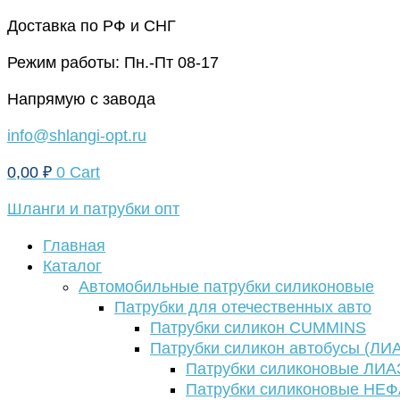
Перейти
Доставка по РФ и СНГ
к
Режим работы: Пн.-Пт 08-17
содержимому
Напрямую с завода
info@shlangi-opt.ru
0,00
₽
0
Cart
Шланги и патрубки опт
Главная
Каталог
Автомобильные патрубки силиконовые
Патрубки для отечественных авто
Патрубки силикон CUMMINS
Патрубки силикон автобусы (ЛИ
Патрубки силиконовые ЛИА
Патрубки силиконовые НЕ