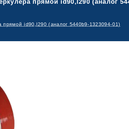
кулера прямой id90,l290 (аналог 54
прямой id90,l290 (аналог 5440b9-1323094-01)