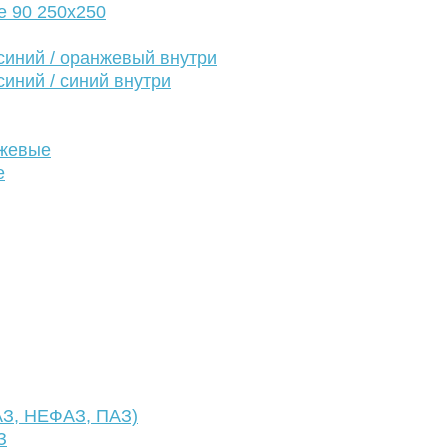
е 90 250х250
иний / оранжевый внутри
иний / синий внутри
нжевые
е
АЗ, НЕФАЗ, ПАЗ)
З