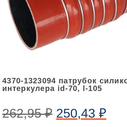
4370-1323094 патрубок сили
интеркулера id-70, l-105
262,95
₽
250,43
₽