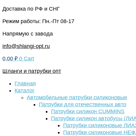
Перейти
Доставка по РФ и СНГ
к
Режим работы: Пн.-Пт 08-17
содержимому
Напрямую с завода
info@shlangi-opt.ru
0,00
₽
0
Cart
Шланги и патрубки опт
Главная
Каталог
Автомобильные патрубки силиконовые
Патрубки для отечественных авто
Патрубки силикон CUMMINS
Патрубки силикон автобусы (ЛИ
Патрубки силиконовые ЛИА
Патрубки силиконовые НЕ