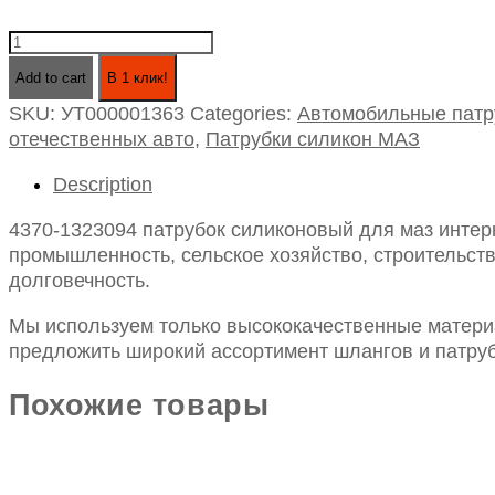
4370-
1323094
Add to cart
В 1 клик!
патрубок
SKU:
УТ000001363
Categories:
Автомобильные патр
силиконовый
отечественных авто
,
Патрубки силикон МАЗ
для
маз
Description
интеркулера
id-
4370-1323094 патрубок силиконовый для маз интерк
70,
промышленность, сельское хозяйство, строительств
l-
долговечность.
105
quantity
Мы используем только высококачественные материа
предложить широкий ассортимент шлангов и патруб
Похожие товары