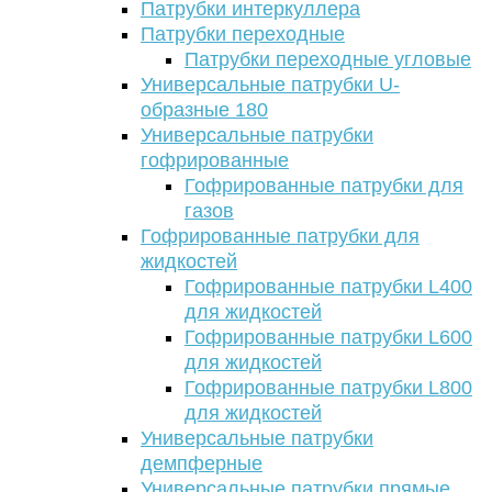
Патрубки интеркуллера
Патрубки переходные
Патрубки переходные угловые
Универсальные патрубки U-
образные 180
Универсальные патрубки
гофрированные
Гофрированные патрубки для
газов
Гофрированные патрубки для
жидкостей
Гофрированные патрубки L400
для жидкостей
Гофрированные патрубки L600
для жидкостей
Гофрированные патрубки L800
для жидкостей
Универсальные патрубки
демпферные
Универсальные патрубки прямые