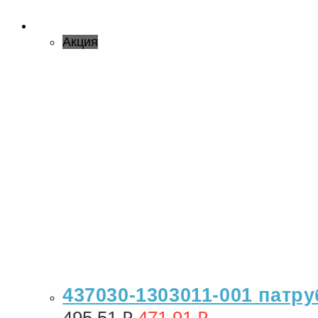
Акция
437030-1303011-001 патру
495,51
₽
471,91
₽