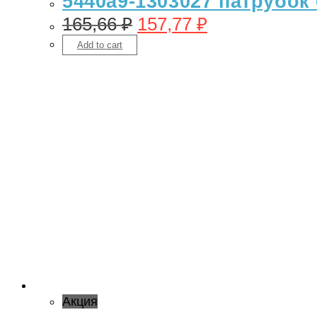
5440а9-1303027 патрубок
165,66
₽
157,77
₽
Add to cart
Акция