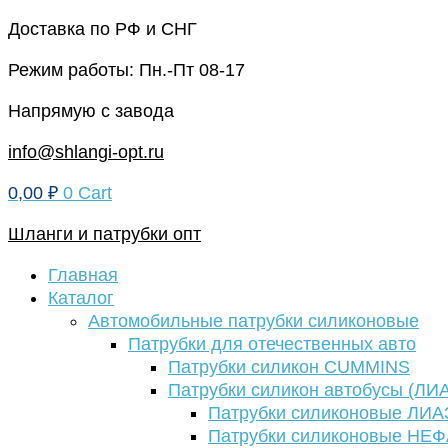
Перейти
Доставка по РФ и СНГ
к
Режим работы: Пн.-Пт 08-17
содержимому
Напрямую с завода
info@shlangi-opt.ru
0,00
₽
0
Cart
Шланги и патрубки опт
Главная
Каталог
Автомобильные патрубки силиконовые
Патрубки для отечественных авто
Патрубки силикон CUMMINS
Патрубки силикон автобусы (ЛИ
Патрубки силиконовые ЛИА
Патрубки силиконовые НЕ