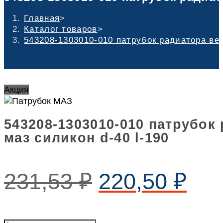
Главная
>
Каталог товаров
>
543208-1303010-010 патрубок радиатора вер
Акция
543208-1303010-010 патрубок
маз силикон d-40 l-190
231,53
₽
220,50
₽