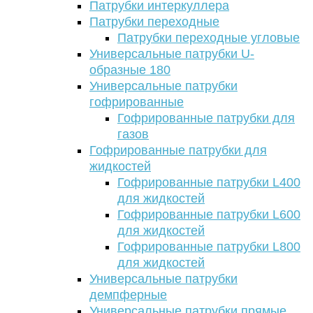
Патрубки интеркуллера
Патрубки переходные
Патрубки переходные угловые
Универсальные патрубки U-
образные 180
Универсальные патрубки
гофрированные
Гофрированные патрубки для
газов
Гофрированные патрубки для
жидкостей
Гофрированные патрубки L400
для жидкостей
Гофрированные патрубки L600
для жидкостей
Гофрированные патрубки L800
для жидкостей
Универсальные патрубки
демпферные
Универсальные патрубки прямые