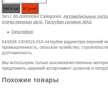
543208-
1303010-
Add to cart
В 1 клик!
010
SKU:
00-00000084
Categories:
Автомобильные патру
патрубок
отечественных авто
,
Патрубки силикон МАЗ
радиатора
верхний
Description
маз
силикон
543208-1303010-010 патрубок радиатора верхний ма
d-
промышленность, сельское хозяйство, строительств
40
долговечность.
l-
190
Мы используем только высококачественные материа
quantity
предложить широкий ассортимент шлангов и патруб
Похожие товары