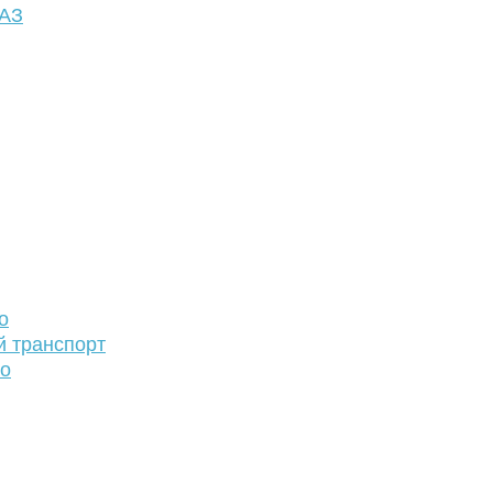
ФАЗ
о
й транспорт
то