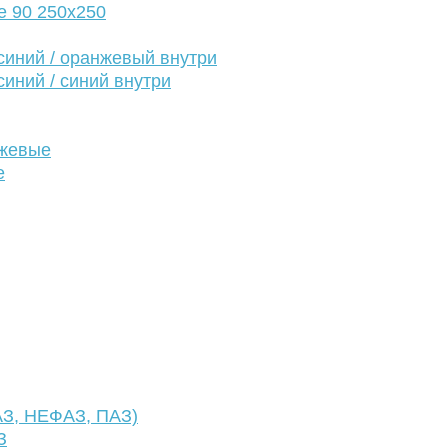
е 90 250х250
иний / оранжевый внутри
иний / синий внутри
нжевые
е
АЗ, НЕФАЗ, ПАЗ)
З