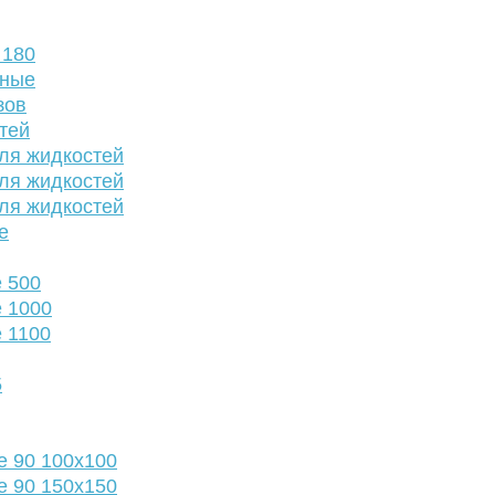
 180
нные
зов
тей
ля жидкостей
ля жидкостей
ля жидкостей
е
 500
 1000
 1100
5
е 90 100х100
е 90 150х150