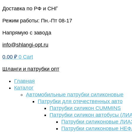
Перейти
Доставка по РФ и СНГ
к
Режим работы: Пн.-Пт 08-17
содержимому
Напрямую с завода
info@shlangi-opt.ru
0,00
₽
0
Cart
Шланги и патрубки опт
Главная
Каталог
Автомобильные патрубки силиконовые
Патрубки для отечественных авто
Патрубки силикон CUMMINS
Патрубки силикон автобусы (ЛИ
Патрубки силиконовые ЛИА
Патрубки силиконовые НЕ