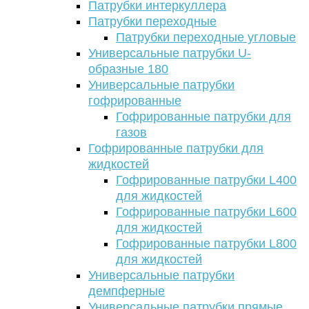
Патрубки интеркуллера
Патрубки переходные
Патрубки переходные угловые
Универсальные патрубки U-
образные 180
Универсальные патрубки
гофрированные
Гофрированные патрубки для
газов
Гофрированные патрубки для
жидкостей
Гофрированные патрубки L400
для жидкостей
Гофрированные патрубки L600
для жидкостей
Гофрированные патрубки L800
для жидкостей
Универсальные патрубки
демпферные
Универсальные патрубки прямые