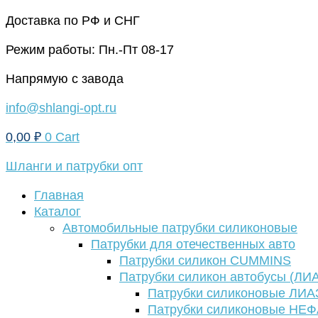
Перейти
Доставка по РФ и СНГ
к
Режим работы: Пн.-Пт 08-17
содержимому
Напрямую с завода
info@shlangi-opt.ru
0,00
₽
0
Cart
Шланги и патрубки опт
Главная
Каталог
Автомобильные патрубки силиконовые
Патрубки для отечественных авто
Патрубки силикон CUMMINS
Патрубки силикон автобусы (ЛИ
Патрубки силиконовые ЛИА
Патрубки силиконовые НЕ