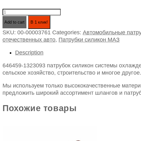
646459-
1323093
Add to cart
В 1 клик!
патрубок
SKU:
00-00003761
Categories:
Автомобильные патру
силикон
отечественных авто
,
Патрубки силикон МАЗ
системы
охлаждения
Description
мазман
quantity
646459-1323093 патрубок силикон системы охлажде
сельское хозяйство, строительство и многое другое
Мы используем только высококачественные материа
предложить широкий ассортимент шлангов и патруб
Похожие товары