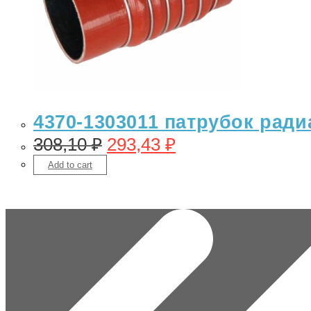
4370-1303011 патрубок ради
308,10
₽
293,43
₽
Add to cart