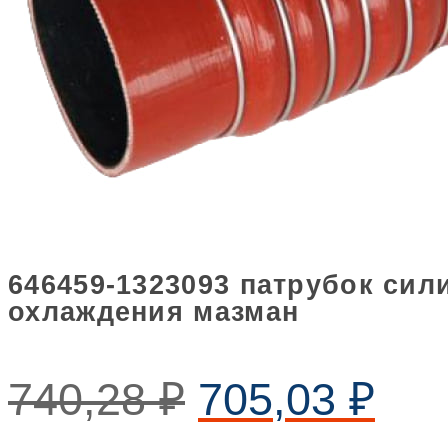
646459-1323093 патрубок сил
охлаждения мазман
740,28
₽
705,03
₽