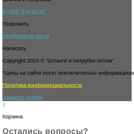
8 (495) 374-82-62
Позвонить
info@shlangi-opt.ru
Написать
Copyright 2023 © “Шланги и патрубки оптом"
*Цены на сайте носят исключительно информацион
Политика конфиденциальности
Заказать звонок
×
Корзина
Остались вопросы?