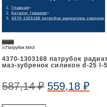
Главная
>
Каталог товаров
>
4370-1303168 патрубок радиатора соединит
Акция
4370-1303168 патрубок ради
маз-зубренок силикон d-25 l-
587,14
₽
559,18
₽
4370-