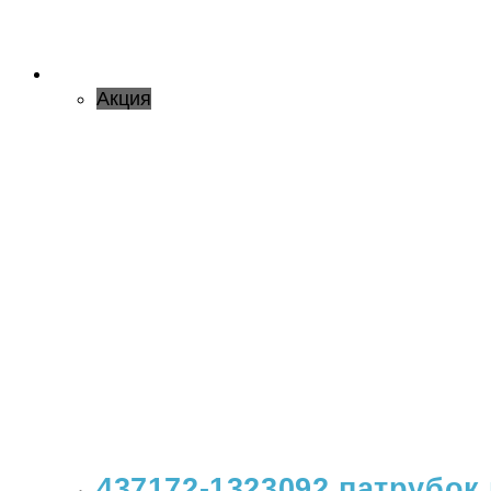
Акция
437172-1323092 патрубок 