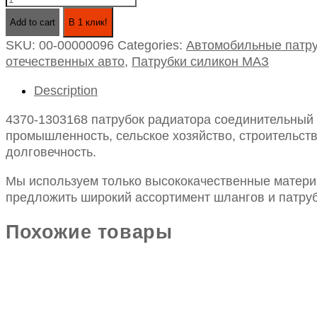
1303168
Add to cart
В 1 клик!
патрубок
SKU:
00-00000096
Categories:
Автомобильные патру
радиатора
отечественных авто
,
Патрубки силикон МАЗ
соединительный
маз-
Description
зубренок
силикон
4370-1303168 патрубок радиатора соединительный м
d-
промышленность, сельское хозяйство, строительств
25
долговечность.
l-
530
Мы используем только высококачественные материа
quantity
предложить широкий ассортимент шлангов и патруб
Похожие товары