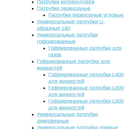
Патрубки интеркуллера
Патрубки переходные
Патрубки переходные угловые
Универсальные патрубки U-
образные 180
Универсальные патрубки
гофрированные
Гофрированные патрубки для
газов
Гофрированные патрубки для
жидкостей
Гофрированные патрубки L400
для жидкостей
Гофрированные патрубки L600
для жидкостей
Гофрированные патрубки L800
для жидкостей
Универсальные патрубки
демпферные
Универсальные патрубки прямые