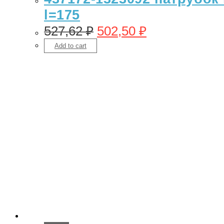
l=175
527,62
₽
502,50
₽
Add to cart