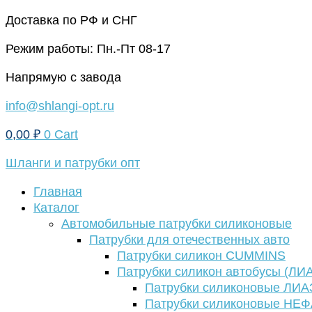
Перейти
Доставка по РФ и СНГ
к
Режим работы: Пн.-Пт 08-17
содержимому
Напрямую с завода
info@shlangi-opt.ru
0,00
₽
0
Cart
Шланги и патрубки опт
Главная
Каталог
Автомобильные патрубки силиконовые
Патрубки для отечественных авто
Патрубки силикон CUMMINS
Патрубки силикон автобусы (ЛИ
Патрубки силиконовые ЛИА
Патрубки силиконовые НЕ