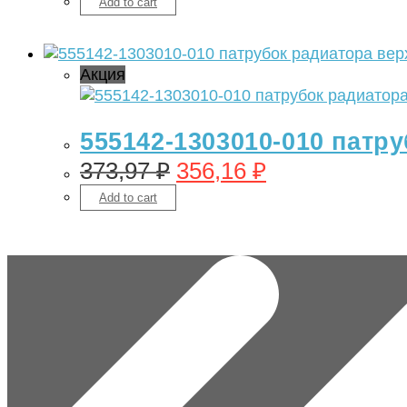
Add to cart
Акция
555142-1303010-010 патру
373,97
₽
356,16
₽
Add to cart