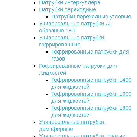
Патрубки интеркуллера
Патрубки переходные
Патрубки переходные угловые
Универсальные патрубки U-
образные 180
Универсальные патрубки
гофрированные
Гофрированные патрубки для
газов
Гофрированные патрубки для
жидкостей
Гофрированные патрубки L400
для жидкостей
Гофрированные патрубки L600
для жидкостей
Гофрированные патрубки L800
для жидкостей
Универсальные патрубки
демпферные
Универсальные патрубки прямые