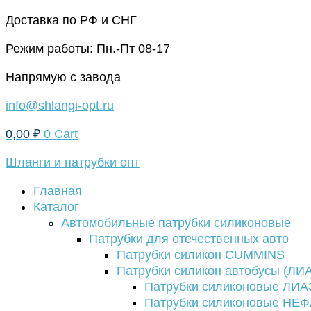
Перейти
Доставка по РФ и СНГ
к
Режим работы: Пн.-Пт 08-17
содержимому
Напрямую с завода
info@shlangi-opt.ru
0,00
₽
0
Cart
Шланги и патрубки опт
Главная
Каталог
Автомобильные патрубки силиконовые
Патрубки для отечественных авто
Патрубки силикон CUMMINS
Патрубки силикон автобусы (ЛИ
Патрубки силиконовые ЛИА
Патрубки силиконовые НЕ