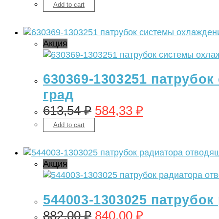
Add to cart
Акция
630369-1303251 патрубок 
град
613,54
₽
584,33
₽
Add to cart
Акция
544003-1303025 патрубок
882,00
₽
840,00
₽