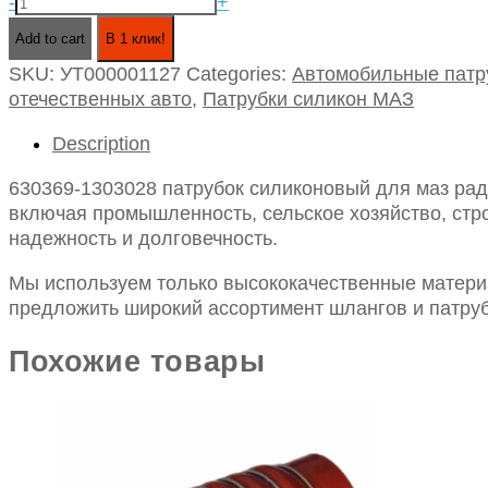
630369-
-
+
1303028
Add to cart
В 1 клик!
патрубок
SKU:
УТ000001127
Categories:
Автомобильные патр
силиконовый
отечественных авто
,
Патрубки силикон МАЗ
для
маз
Description
радиатора
отводящий
630369-1303028 патрубок силиконовый для маз рад
нижний
включая промышленность, сельское хозяйство, стро
id
надежность и долговечность.
60-
70
Мы используем только высококачественные материа
quantity
предложить широкий ассортимент шлангов и патруб
Похожие товары