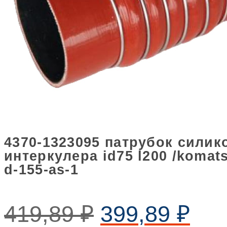
4370-1323095 патрубок сили
интеркулера id75 l200 /koma
d-155-as-1
419,89
₽
399,89
₽