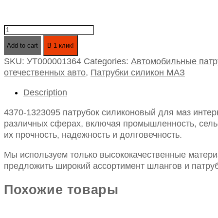
4370-
1323095
Add to cart
В 1 клик!
патрубок
SKU:
УТ000001364
Categories:
Автомобильные патр
силиконовый
отечественных авто
,
Патрубки силикон МАЗ
для
маз
Description
интеркулера
id75
4370-1323095 патрубок силиконовый для маз интерк
l200
различных сферах, включая промышленность, сельск
/komatsu
их прочность, надежность и долговечность.
радиатора
нижний
Мы используем только высококачественные материа
d-
предложить широкий ассортимент шлангов и патруб
155-
as-
Похожие товары
1
quantity