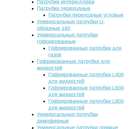
Патрубки интеркуллера
Патрубки переходные
Патрубки переходные угловые
Универсальные патрубки U-
образные 180
Универсальные патрубки
гофрированные
Гофрированные патрубки для
газов
Гофрированные патрубки для
жидкостей
Гофрированные патрубки L400
для жидкостей
Гофрированные патрубки L600
для жидкостей
Гофрированные патрубки L800
для жидкостей
Универсальные патрубки
демпферные
Универсальные патрубки прямые