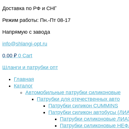
Перейти
Доставка по РФ и СНГ
к
Режим работы: Пн.-Пт 08-17
содержимому
Напрямую с завода
info@shlangi-opt.ru
0,00
₽
0
Cart
Шланги и патрубки опт
Главная
Каталог
Автомобильные патрубки силиконовые
Патрубки для отечественных авто
Патрубки силикон CUMMINS
Патрубки силикон автобусы (ЛИ
Патрубки силиконовые ЛИА
Патрубки силиконовые НЕ