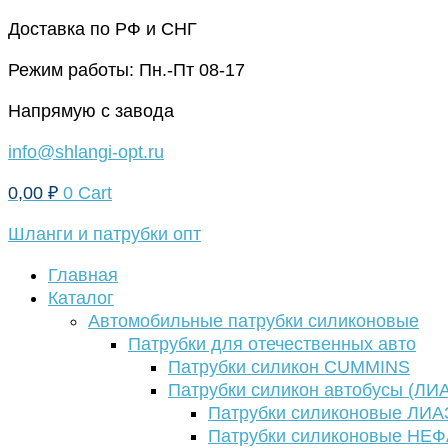
Перейти
Доставка по РФ и СНГ
к
Режим работы: Пн.-Пт 08-17
содержимому
Напрямую с завода
info@shlangi-opt.ru
0,00
₽
0
Cart
Шланги и патрубки опт
Главная
Каталог
Автомобильные патрубки силиконовые
Патрубки для отечественных авто
Патрубки силикон CUMMINS
Патрубки силикон автобусы (ЛИ
Патрубки силиконовые ЛИА
Патрубки силиконовые НЕ