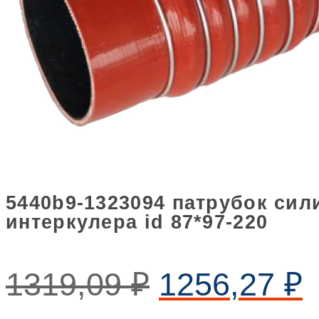
5440b9-1323094 патрубок си
интеркулера id 87*97-220
1319,09
₽
1256,27
₽