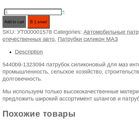
5440b9-
-
+
1323094
Add to cart
В 1 клик!
патрубок
SKU:
УТ000001578
Categories:
Автомобильные патр
силиконовый
отечественных авто
,
Патрубки силикон МАЗ
для
маз
Description
интеркулера
id
5440b9-1323094 патрубок силиконовый для маз инт
87*97-
промышленность, сельское хозяйство, строительств
220
долговечность.
quantity
Мы используем только высококачественные материа
предложить широкий ассортимент шлангов и патруб
Похожие товары