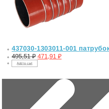
437030-1303011-001 патрубо
495,51
₽
471,91
₽
Add to cart