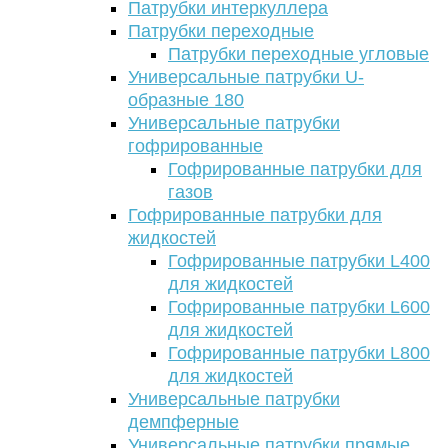
Патрубки интеркуллера
Патрубки переходные
Патрубки переходные угловые
Универсальные патрубки U-
образные 180
Универсальные патрубки
гофрированные
Гофрированные патрубки для
газов
Гофрированные патрубки для
жидкостей
Гофрированные патрубки L400
для жидкостей
Гофрированные патрубки L600
для жидкостей
Гофрированные патрубки L800
для жидкостей
Универсальные патрубки
демпферные
Универсальные патрубки прямые