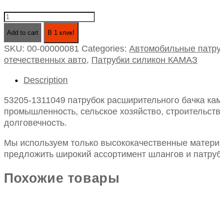
53205-
1311049
Add to cart
В 1 клик!
патрубок
SKU:
00-00000081
Categories:
Автомобильные патру
расширительного
отечественных авто
,
Патрубки силикон КАМАЗ
бачка
камаз
Description
силикон
прямой
53205-1311049 патрубок расширительного бачка кам
d-
промышленность, сельское хозяйство, строительств
32,
долговечность.
l-
200
Мы используем только высококачественные материа
quantity
предложить широкий ассортимент шлангов и патруб
Похожие товары