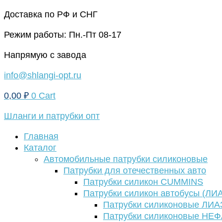
Перейти
Доставка по РФ и СНГ
к
Режим работы: Пн.-Пт 08-17
содержимому
Напрямую с завода
info@shlangi-opt.ru
0,00
₽
0
Cart
Шланги и патрубки опт
Главная
Каталог
Автомобильные патрубки силиконовые
Патрубки для отечественных авто
Патрубки силикон CUMMINS
Патрубки силикон автобусы (ЛИ
Патрубки силиконовые ЛИА
Патрубки силиконовые НЕ