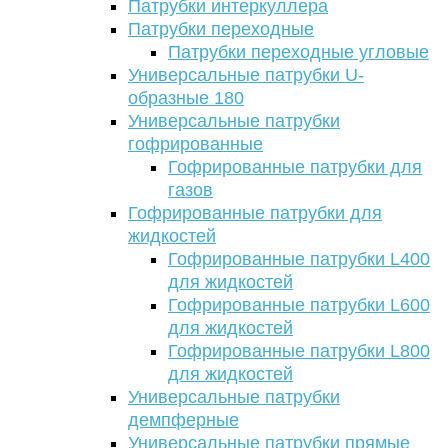
Патрубки интеркуллера
Патрубки переходные
Патрубки переходные угловые
Универсальные патрубки U-
образные 180
Универсальные патрубки
гофрированные
Гофрированные патрубки для
газов
Гофрированные патрубки для
жидкостей
Гофрированные патрубки L400
для жидкостей
Гофрированные патрубки L600
для жидкостей
Гофрированные патрубки L800
для жидкостей
Универсальные патрубки
демпферные
Универсальные патрубки прямые