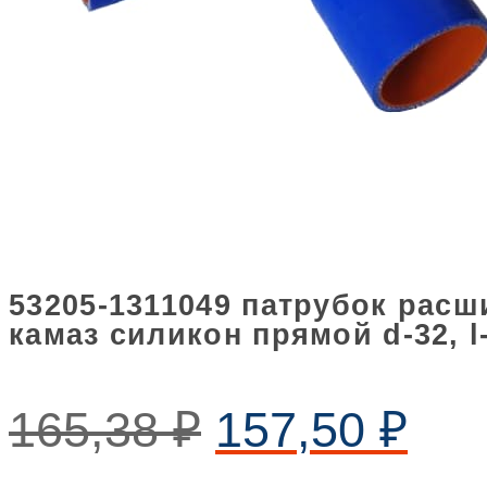
53205-1311049 патрубок расш
камаз силикон прямой d-32, l
165,38
₽
157,50
₽