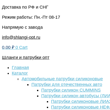
Перейти
Доставка по РФ и СНГ
к
Режим работы: Пн.-Пт 08-17
содержимому
Напрямую с завода
info@shlangi-opt.ru
0,00
₽
0
Cart
Шланги и патрубки опт
Главная
Каталог
Автомобильные патрубки силиконовые
Патрубки для отечественных авто
Патрубки силикон CUMMINS
Патрубки силикон автобусы (ЛИ
Патрубки силиконовые ЛИА
Патрубки силиконовые НЕ