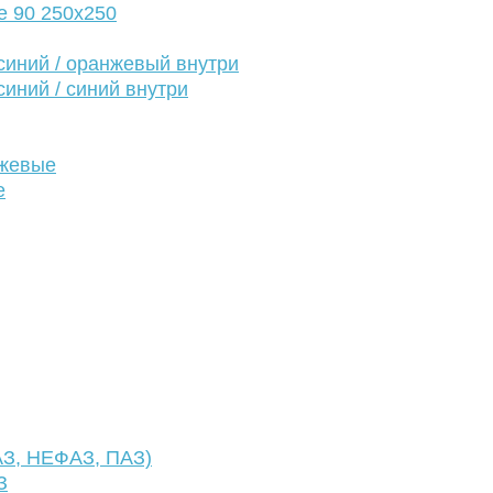
е 90 250х250
иний / оранжевый внутри
иний / синий внутри
нжевые
е
АЗ, НЕФАЗ, ПАЗ)
З