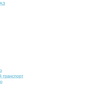
ФАЗ
о
й транспорт
то