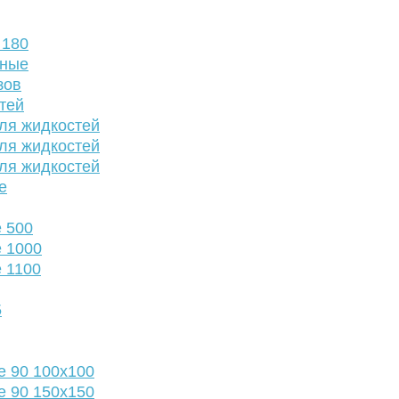
 180
нные
зов
тей
ля жидкостей
ля жидкостей
ля жидкостей
е
 500
 1000
 1100
5
е 90 100х100
е 90 150х150