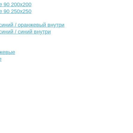
е 90 200х200
е 90 250х250
иний / оранжевый внутри
иний / синий внутри
нжевые
е