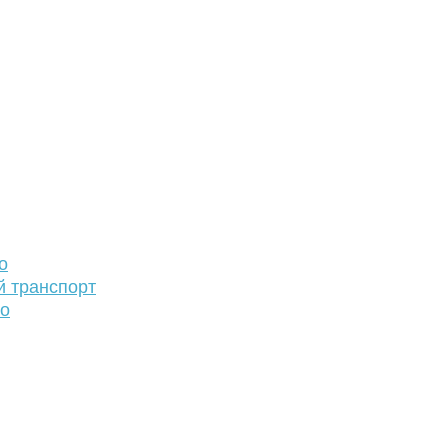
о
й транспорт
то