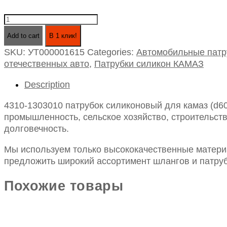
4310-
1303010
Add to cart
В 1 клик!
патрубок
SKU:
УТ000001615
Categories:
Автомобильные патр
силиконовый
отечественных авто
,
Патрубки силикон КАМАЗ
для
камаз
Description
(d60,
l130/130,
4310-1303010 патрубок силиконовый для камаз (d60
угол
промышленность, сельское хозяйство, строительств
90)
долговечность.
quantity
Мы используем только высококачественные материа
предложить широкий ассортимент шлангов и патруб
Похожие товары