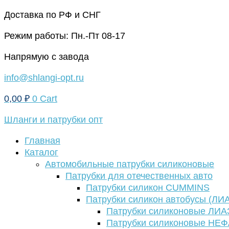
Перейти
Доставка по РФ и СНГ
к
Режим работы: Пн.-Пт 08-17
содержимому
Напрямую с завода
info@shlangi-opt.ru
0,00
₽
0
Cart
Шланги и патрубки опт
Главная
Каталог
Автомобильные патрубки силиконовые
Патрубки для отечественных авто
Патрубки силикон CUMMINS
Патрубки силикон автобусы (ЛИ
Патрубки силиконовые ЛИА
Патрубки силиконовые НЕ