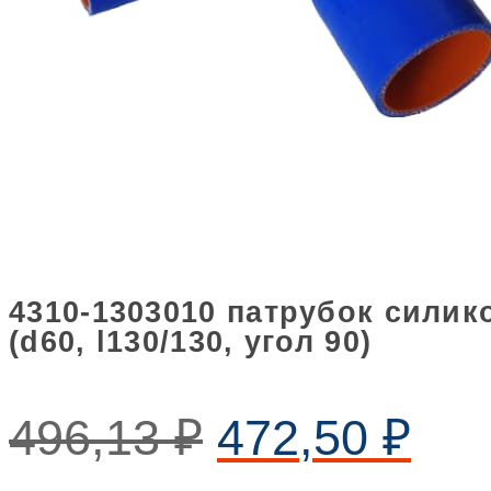
4310-1303010 патрубок силик
(d60, l130/130, угол 90)
496,13
₽
472,50
₽