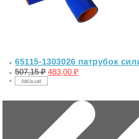
65115-1303026 патрубок сили
507,15
₽
483,00
₽
Add to cart