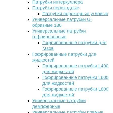
Патрубки интеркуллера
Патрубки переходные
Патрубки переходные угловые
Универсальные патрубки U-
образные 180
Универсальные патрубки
гофрированные
Гофрированные патрубки для
газов
Гофрированные патрубки для
жидкостей
Гофрированные патрубки L400
для жидкостей
Гофрированные патрубки L600
для жидкостей
Гофрированные патрубки L800
для жидкостей
Универсальные патрубки
демпферные
Универсальные патрубки прямые