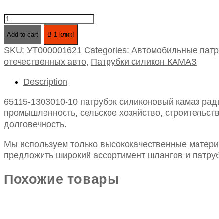
65115-
1303010-
Add to cart
В 1 клик!
10
SKU:
УТ000001621
Categories:
Автомобильные патр
патрубок
отечественных авто
,
Патрубки силикон КАМАЗ
силиконовый
камаз
Description
радиатора
верхний
65115-1303010-10 патрубок силиконовый камаз ради
(d60/70,
промышленность, сельское хозяйство, строительств
l110/150)
долговечность.
quantity
Мы используем только высококачественные материа
предложить широкий ассортимент шлангов и патруб
Похожие товары