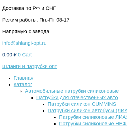
Перейти
Доставка по РФ и СНГ
к
Режим работы: Пн.-Пт 08-17
содержимому
Напрямую с завода
info@shlangi-opt.ru
0,00
₽
0
Cart
Шланги и патрубки опт
Главная
Каталог
Автомобильные патрубки силиконовые
Патрубки для отечественных авто
Патрубки силикон CUMMINS
Патрубки силикон автобусы (ЛИ
Патрубки силиконовые ЛИА
Патрубки силиконовые НЕ