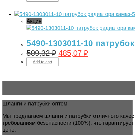
Акция
5490-1303011-10 патрубок
509,32
₽
485,07
₽
Add to cart
Шланги и патрубки оптом
Мы предлагаем шланги и патрубки отличного качес
требованиям безопасности (100%), что гарантирует
цене.