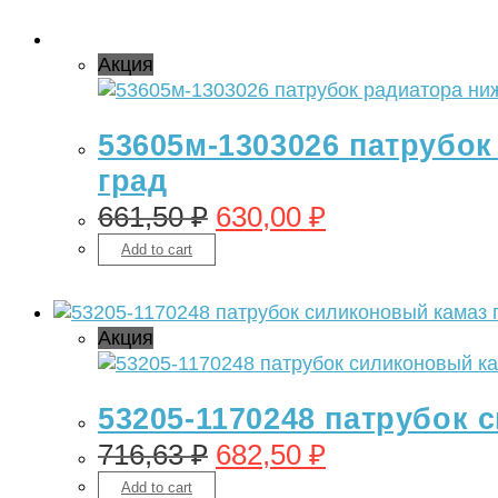
Акция
53605м-1303026 патрубок 
град
661,50
₽
630,00
₽
Add to cart
Акция
53205-1170248 патрубок 
716,63
₽
682,50
₽
Add to cart