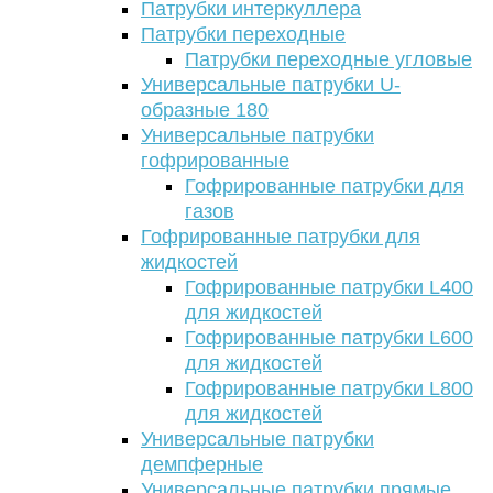
Патрубки интеркуллера
Патрубки переходные
Патрубки переходные угловые
Универсальные патрубки U-
образные 180
Универсальные патрубки
гофрированные
Гофрированные патрубки для
газов
Гофрированные патрубки для
жидкостей
Гофрированные патрубки L400
для жидкостей
Гофрированные патрубки L600
для жидкостей
Гофрированные патрубки L800
для жидкостей
Универсальные патрубки
демпферные
Универсальные патрубки прямые