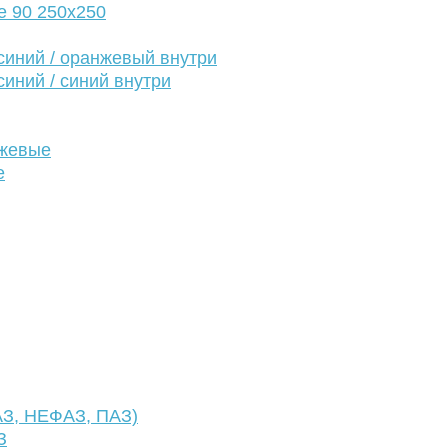
е 90 250х250
иний / оранжевый внутри
иний / синий внутри
нжевые
е
АЗ, НЕФАЗ, ПАЗ)
З