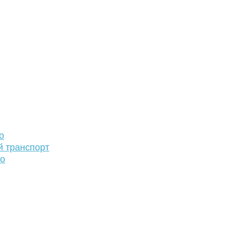
о
й транспорт
то