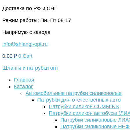
Перейти
Доставка по РФ и СНГ
к
Режим работы: Пн.-Пт 08-17
содержимому
Напрямую с завода
info@shlangi-opt.ru
0,00
₽
0
Cart
Шланги и патрубки опт
Главная
Каталог
Автомобильные патрубки силиконовые
Патрубки для отечественных авто
Патрубки силикон CUMMINS
Патрубки силикон автобусы (ЛИ
Патрубки силиконовые ЛИА
Патрубки силиконовые НЕ