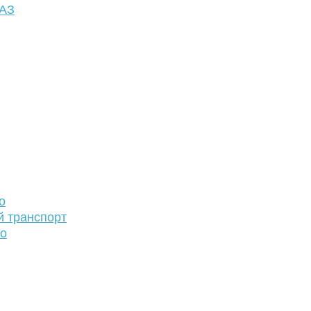
ФАЗ
о
й транспорт
то