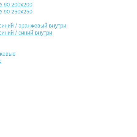
е 90 200х200
е 90 250х250
иний / оранжевый внутри
иний / синий внутри
нжевые
е