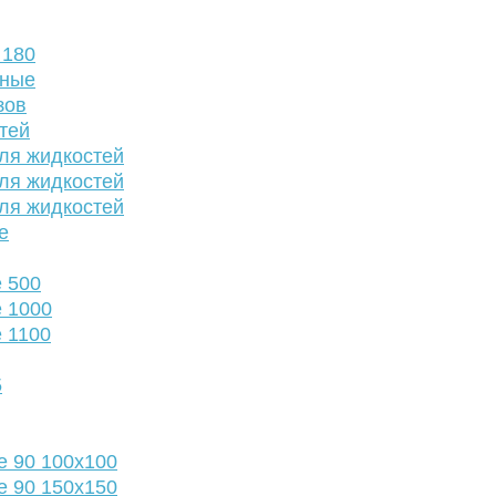
 180
нные
зов
тей
ля жидкостей
ля жидкостей
ля жидкостей
е
 500
 1000
 1100
5
е 90 100х100
е 90 150х150