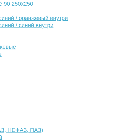
е 90 250х250
иний / оранжевый внутри
иний / синий внутри
нжевые
е
АЗ, НЕФАЗ, ПАЗ)
З