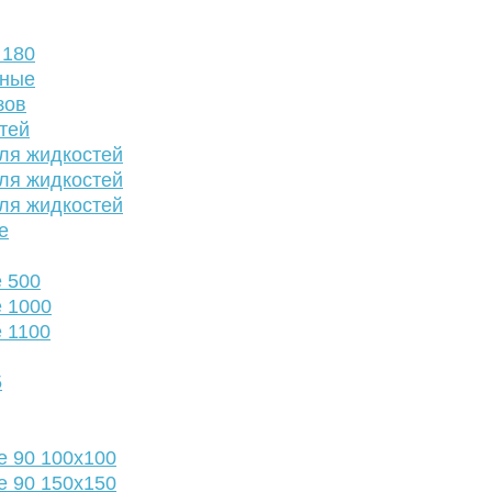
 180
нные
зов
тей
ля жидкостей
ля жидкостей
ля жидкостей
е
 500
 1000
 1100
5
е 90 100х100
е 90 150х150