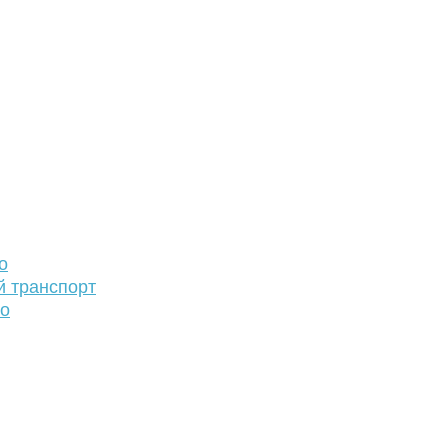
о
й транспорт
то