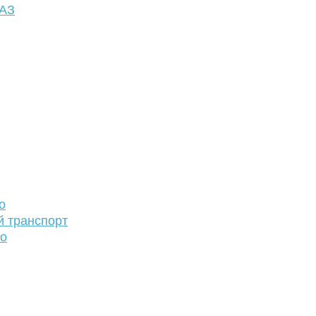
ФАЗ
о
й транспорт
то