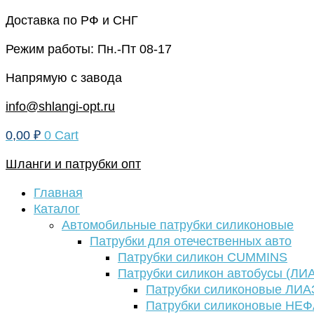
Перейти
Доставка по РФ и СНГ
к
Режим работы: Пн.-Пт 08-17
содержимому
Напрямую с завода
info@shlangi-opt.ru
0,00
₽
0
Cart
Шланги и патрубки опт
Главная
Каталог
Автомобильные патрубки силиконовые
Патрубки для отечественных авто
Патрубки силикон CUMMINS
Патрубки силикон автобусы (ЛИ
Патрубки силиконовые ЛИА
Патрубки силиконовые НЕ