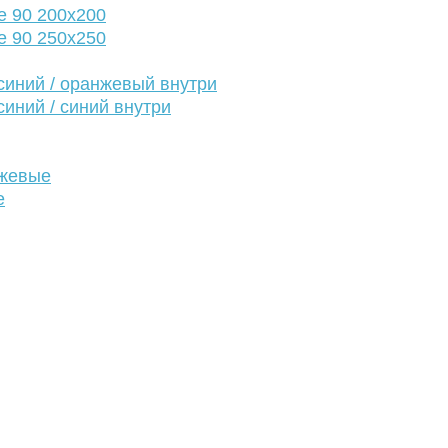
е 90 200х200
е 90 250х250
иний / оранжевый внутри
иний / синий внутри
нжевые
е