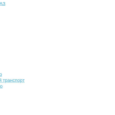
ФАЗ
о
й транспорт
то