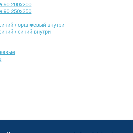
е 90 200х200
е 90 250х250
иний / оранжевый внутри
иний / синий внутри
нжевые
е