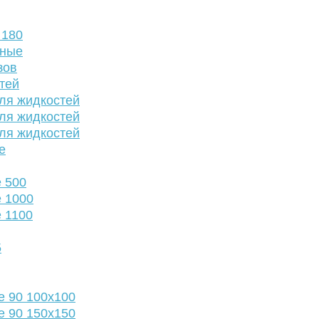
 180
нные
зов
тей
ля жидкостей
ля жидкостей
ля жидкостей
е
 500
 1000
 1100
5
е 90 100х100
е 90 150х150