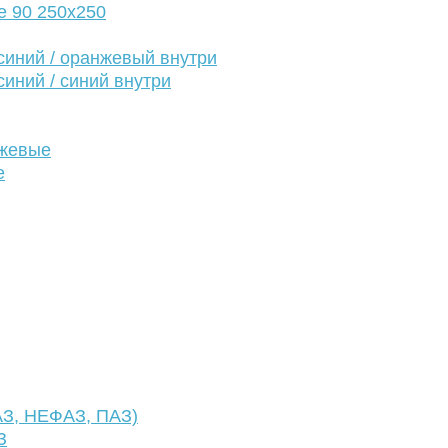
е 90 250х250
иний / оранжевый внутри
иний / синий внутри
нжевые
е
АЗ, НЕФАЗ, ПАЗ)
З