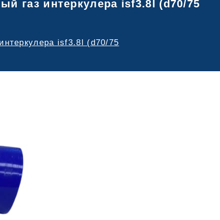
й газ интеркулера isf3.8l (d70/75
нтеркулера isf3.8l (d70/75