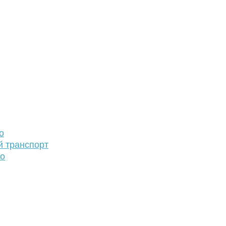
о
й транспорт
то