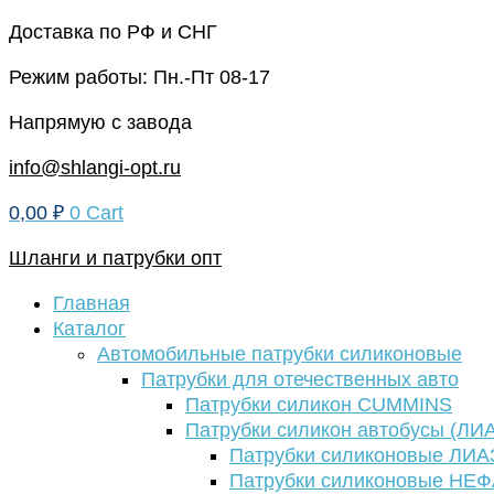
Перейти
Доставка по РФ и СНГ
к
Режим работы: Пн.-Пт 08-17
содержимому
Напрямую с завода
info@shlangi-opt.ru
0,00
₽
0
Cart
Шланги и патрубки опт
Главная
Каталог
Автомобильные патрубки силиконовые
Патрубки для отечественных авто
Патрубки силикон CUMMINS
Патрубки силикон автобусы (ЛИ
Патрубки силиконовые ЛИА
Патрубки силиконовые НЕ