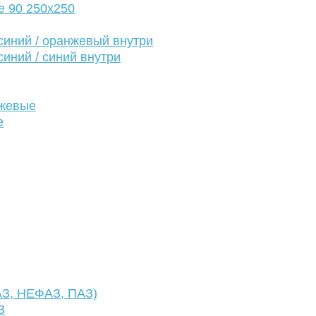
е 90 250х250
иний / оранжевый внутри
иний / синий внутри
нжевые
е
АЗ, НЕФАЗ, ПАЗ)
З