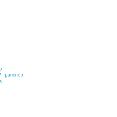
о
й транспорт
то