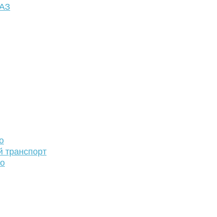
ФАЗ
о
й транспорт
то