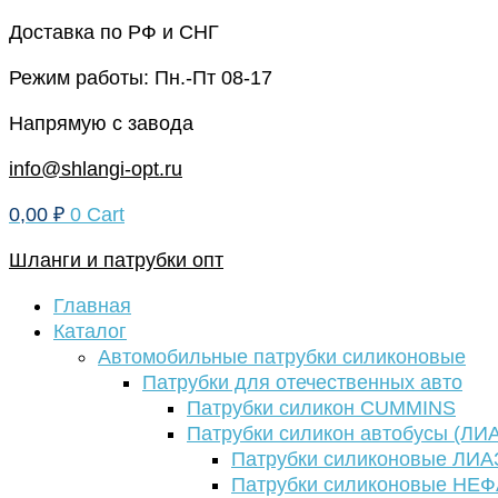
Перейти
Доставка по РФ и СНГ
к
Режим работы: Пн.-Пт 08-17
содержимому
Напрямую с завода
info@shlangi-opt.ru
0,00
₽
0
Cart
Шланги и патрубки опт
Главная
Каталог
Автомобильные патрубки силиконовые
Патрубки для отечественных авто
Патрубки силикон CUMMINS
Патрубки силикон автобусы (ЛИ
Патрубки силиконовые ЛИА
Патрубки силиконовые НЕ