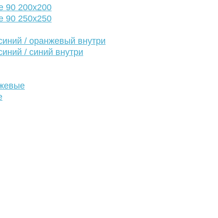
е 90 200х200
е 90 250х250
иний / оранжевый внутри
иний / синий внутри
нжевые
е