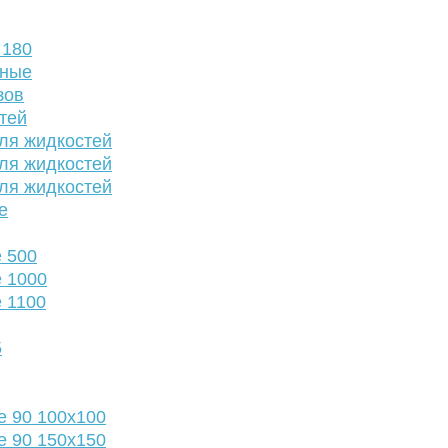
 180
нные
зов
тей
ля жидкостей
ля жидкостей
ля жидкостей
е
 500
 1000
 1100
5
е 90 100х100
е 90 150х150