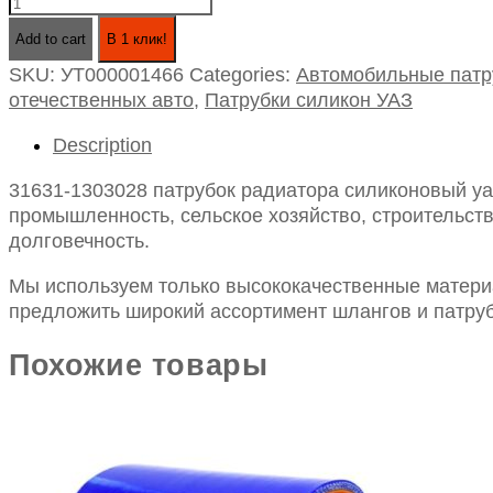
31631-
1303028
Add to cart
В 1 клик!
патрубок
SKU:
УТ000001466
Categories:
Автомобильные патр
радиатора
отечественных авто
,
Патрубки силикон УАЗ
силиконовый
уаз-31631
Description
отводящий
id
31631-1303028 патрубок радиатора силиконовый уа
44
промышленность, сельское хозяйство, строительств
quantity
долговечность.
Мы используем только высококачественные материа
предложить широкий ассортимент шлангов и патруб
Похожие товары