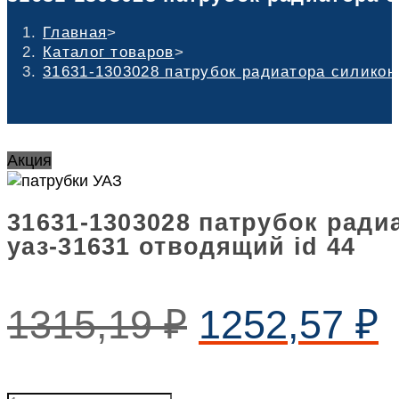
Главная
>
Каталог товаров
>
31631-1303028 патрубок радиатора силикон
Акция
31631-1303028 патрубок рад
уаз-31631 отводящий id 44
1315,19
₽
1252,57
₽