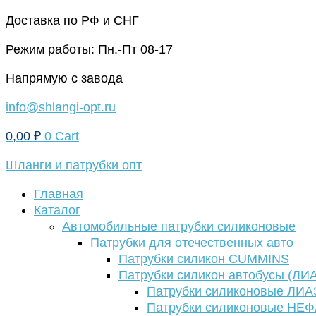
Перейти
Доставка по РФ и СНГ
к
Режим работы: Пн.-Пт 08-17
содержимому
Напрямую с завода
info@shlangi-opt.ru
0,00
₽
0
Cart
Шланги и патрубки опт
Главная
Каталог
Автомобильные патрубки силиконовые
Патрубки для отечественных авто
Патрубки силикон CUMMINS
Патрубки силикон автобусы (ЛИ
Патрубки силиконовые ЛИА
Патрубки силиконовые НЕ