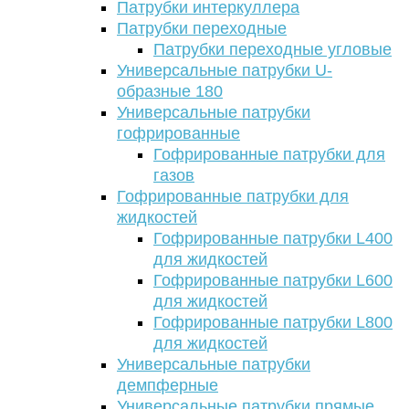
Патрубки интеркуллера
Патрубки переходные
Патрубки переходные угловые
Универсальные патрубки U-
образные 180
Универсальные патрубки
гофрированные
Гофрированные патрубки для
газов
Гофрированные патрубки для
жидкостей
Гофрированные патрубки L400
для жидкостей
Гофрированные патрубки L600
для жидкостей
Гофрированные патрубки L800
для жидкостей
Универсальные патрубки
демпферные
Универсальные патрубки прямые