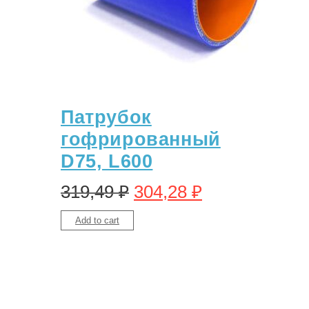
Патрубок
гофрированный
D75, L600
319,49
₽
304,28
₽
Add to cart