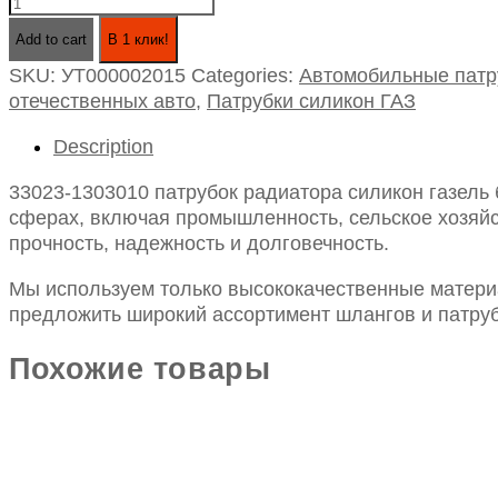
33023-
1303010
Add to cart
В 1 клик!
патрубок
SKU:
УТ000002015
Categories:
Автомобильные патр
радиатора
отечественных авто
,
Патрубки силикон ГАЗ
силикон
газель
Description
бизнес
дв.
33023-1303010 патрубок радиатора силикон газель 
умз-4216
сферах, включая промышленность, сельское хозяйст
евро-3,4
прочность, надежность и долговечность.
верхний
(4сл/5мм)
Мы используем только высококачественные материа
quantity
предложить широкий ассортимент шлангов и патруб
Похожие товары