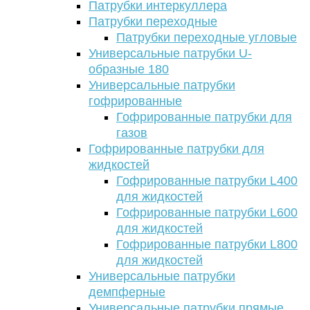
Патрубки интеркуллера
Патрубки переходные
Патрубки переходные угловые
Универсальные патрубки U-
образные 180
Универсальные патрубки
гофрированные
Гофрированные патрубки для
газов
Гофрированные патрубки для
жидкостей
Гофрированные патрубки L400
для жидкостей
Гофрированные патрубки L600
для жидкостей
Гофрированные патрубки L800
для жидкостей
Универсальные патрубки
демпферные
Универсальные патрубки прямые