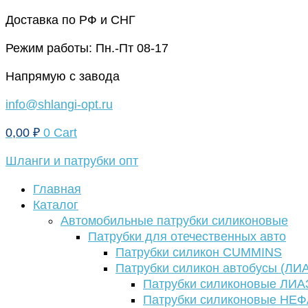
Перейти
Доставка по РФ и СНГ
к
Режим работы: Пн.-Пт 08-17
содержимому
Напрямую с завода
info@shlangi-opt.ru
0,00
₽
0
Cart
Шланги и патрубки опт
Главная
Каталог
Автомобильные патрубки силиконовые
Патрубки для отечественных авто
Патрубки силикон CUMMINS
Патрубки силикон автобусы (ЛИ
Патрубки силиконовые ЛИА
Патрубки силиконовые НЕ