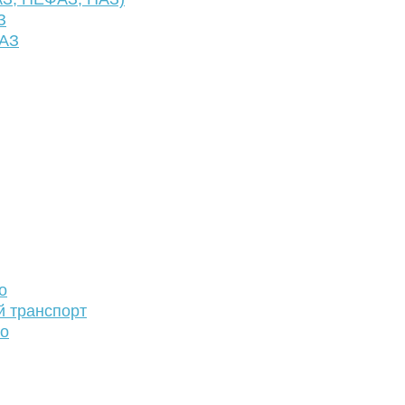
З
ФАЗ
о
й транспорт
то