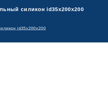
альный силикон id35х200х200
силикон id35х200х200