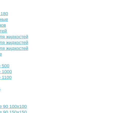
 180
нные
зов
тей
ля жидкостей
ля жидкостей
ля жидкостей
е
 500
 1000
 1100
5
е 90 100х100
е 90 150х150