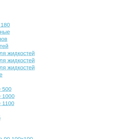
 180
нные
зов
тей
ля жидкостей
ля жидкостей
ля жидкостей
е
 500
 1000
 1100
5