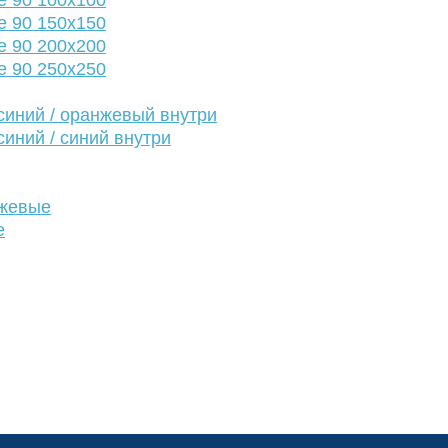
е 90 100х100
е 90 150х150
е 90 200х200
е 90 250х250
иний / оранжевый внутри
иний / синий внутри
нжевые
е