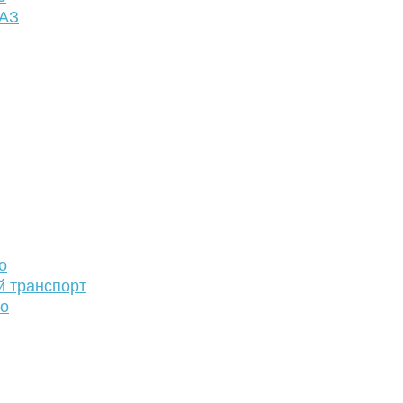
ФАЗ
о
й транспорт
то