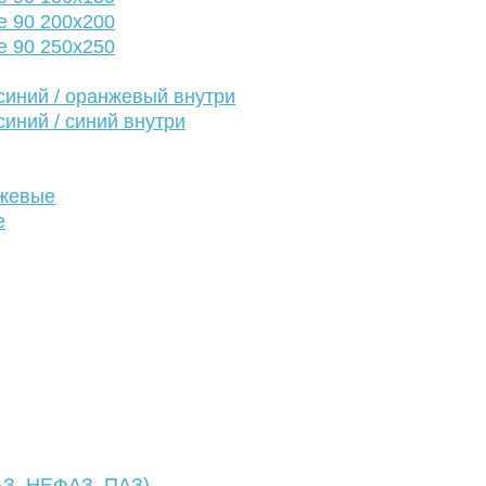
е 90 200х200
е 90 250х250
иний / оранжевый внутри
иний / синий внутри
нжевые
е
АЗ, НЕФАЗ, ПАЗ)