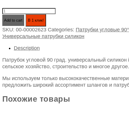
Патрубок
угловой
Add to cart
В 1 клик!
90
SKU:
00-00002623
Categories:
Патрубки угловые 90°
град.
Универсальные патрубки силикон
универсальный
силикон
Description
id22х200х200
quantity
Патрубок угловой 90 град. универсальный силикон
сельское хозяйство, строительство и многое другое
Мы используем только высококачественные материа
предложить широкий ассортимент шлангов и патруб
Похожие товары