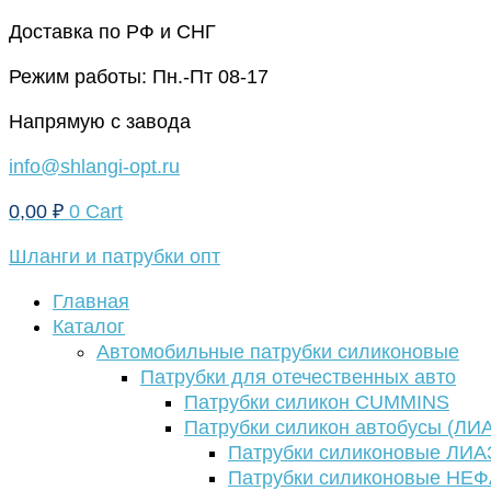
Перейти
Доставка по РФ и СНГ
к
Режим работы: Пн.-Пт 08-17
содержимому
Напрямую с завода
info@shlangi-opt.ru
0,00
₽
0
Cart
Шланги и патрубки опт
Главная
Каталог
Автомобильные патрубки силиконовые
Патрубки для отечественных авто
Патрубки силикон CUMMINS
Патрубки силикон автобусы (ЛИ
Патрубки силиконовые ЛИА
Патрубки силиконовые НЕ