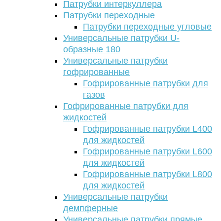
Патрубки интеркуллера
Патрубки переходные
Патрубки переходные угловые
Универсальные патрубки U-
образные 180
Универсальные патрубки
гофрированные
Гофрированные патрубки для
газов
Гофрированные патрубки для
жидкостей
Гофрированные патрубки L400
для жидкостей
Гофрированные патрубки L600
для жидкостей
Гофрированные патрубки L800
для жидкостей
Универсальные патрубки
демпферные
Универсальные патрубки прямые