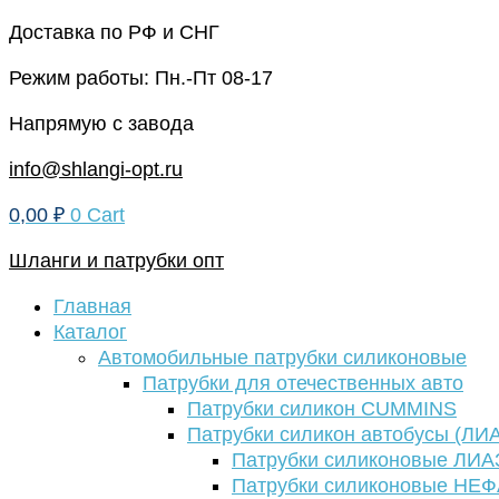
Перейти
Доставка по РФ и СНГ
к
Режим работы: Пн.-Пт 08-17
содержимому
Напрямую с завода
info@shlangi-opt.ru
0,00
₽
0
Cart
Шланги и патрубки опт
Главная
Каталог
Автомобильные патрубки силиконовые
Патрубки для отечественных авто
Патрубки силикон CUMMINS
Патрубки силикон автобусы (ЛИ
Патрубки силиконовые ЛИА
Патрубки силиконовые НЕ