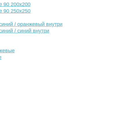
е 90 200х200
е 90 250х250
иний / оранжевый внутри
иний / синий внутри
нжевые
е