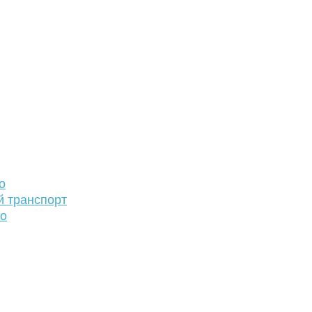
о
й транспорт
то