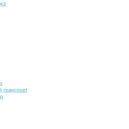
ФАЗ
о
й транспорт
то