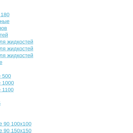
 180
нные
зов
тей
ля жидкостей
ля жидкостей
ля жидкостей
е
 500
 1000
 1100
5
е 90 100х100
е 90 150х150