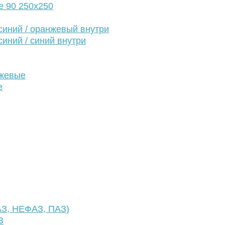
е 90 250х250
иний / оранжевый внутри
иний / синий внутри
нжевые
е
АЗ, НЕФАЗ, ПАЗ)
З