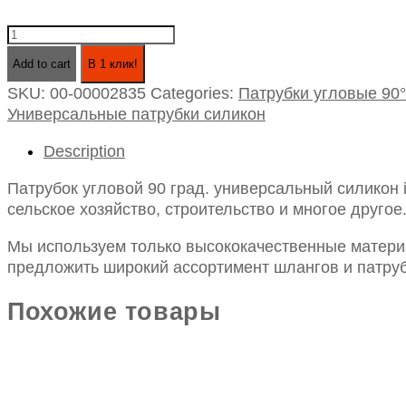
Патрубок
угловой
Add to cart
В 1 клик!
90
SKU:
00-00002835
Categories:
Патрубки угловые 90°
град.
Универсальные патрубки силикон
универсальный
силикон
Description
id12х200х200
quantity
Патрубок угловой 90 град. универсальный силикон
сельское хозяйство, строительство и многое другое
Мы используем только высококачественные материа
предложить широкий ассортимент шлангов и патруб
Похожие товары