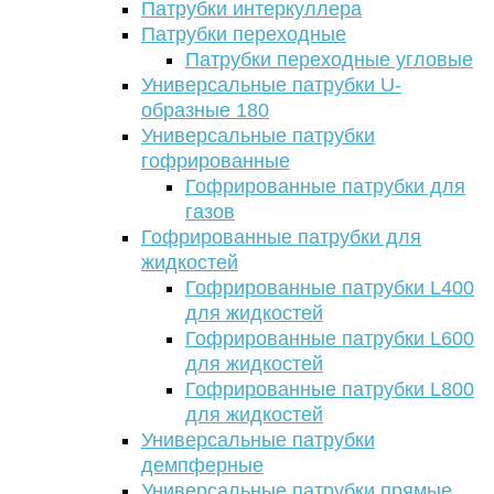
Патрубки интеркуллера
Патрубки переходные
Патрубки переходные угловые
Универсальные патрубки U-
образные 180
Универсальные патрубки
гофрированные
Гофрированные патрубки для
газов
Гофрированные патрубки для
жидкостей
Гофрированные патрубки L400
для жидкостей
Гофрированные патрубки L600
для жидкостей
Гофрированные патрубки L800
для жидкостей
Универсальные патрубки
демпферные
Универсальные патрубки прямые