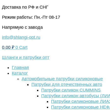
Перейти
Доставка по РФ и СНГ
к
Режим работы: Пн.-Пт 08-17
содержимому
Напрямую с завода
info@shlangi-opt.ru
0,00
₽
0
Cart
Шланги и патрубки опт
Главная
Каталог
Автомобильные патрубки силиконовые
Патрубки для отечественных авто
Патрубки силикон CUMMINS
Патрубки силикон автобусы (ЛИ
Патрубки силиконовые ЛИА
Патрубки силиконовые НЕ