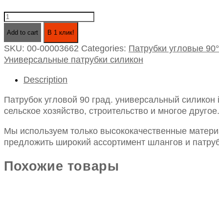
Патрубок
угловой
Add to cart
В 1 клик!
90
SKU:
00-00003662
Categories:
Патрубки угловые 90°
град.
Универсальные патрубки силикон
универсальный
силикон
Description
id60х100х100
quantity
Патрубок угловой 90 град. универсальный силикон
сельское хозяйство, строительство и многое другое
Мы используем только высококачественные материа
предложить широкий ассортимент шлангов и патруб
Похожие товары