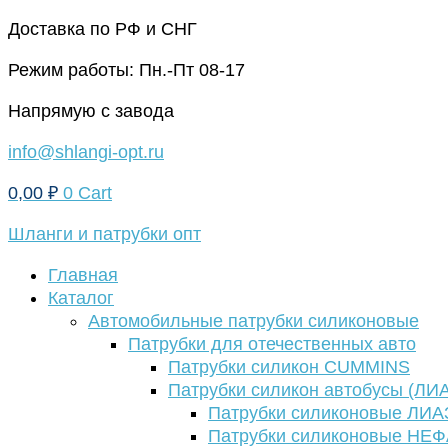
Перейти
Доставка по РФ и СНГ
к
Режим работы: Пн.-Пт 08-17
содержимому
Напрямую с завода
info@shlangi-opt.ru
0,00
₽
0
Cart
Шланги и патрубки опт
Главная
Каталог
Автомобильные патрубки силиконовые
Патрубки для отечественных авто
Патрубки силикон CUMMINS
Патрубки силикон автобусы (ЛИ
Патрубки силиконовые ЛИА
Патрубки силиконовые НЕ