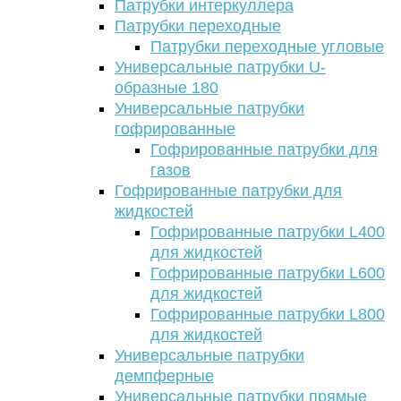
Патрубки интеркуллера
Патрубки переходные
Патрубки переходные угловые
Универсальные патрубки U-
образные 180
Универсальные патрубки
гофрированные
Гофрированные патрубки для
газов
Гофрированные патрубки для
жидкостей
Гофрированные патрубки L400
для жидкостей
Гофрированные патрубки L600
для жидкостей
Гофрированные патрубки L800
для жидкостей
Универсальные патрубки
демпферные
Универсальные патрубки прямые