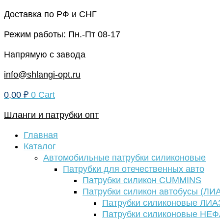
Перейти
Доставка по РФ и СНГ
к
Режим работы: Пн.-Пт 08-17
содержимому
Напрямую с завода
info@shlangi-opt.ru
0,00
₽
0
Cart
Шланги и патрубки опт
Главная
Каталог
Автомобильные патрубки силиконовые
Патрубки для отечественных авто
Патрубки силикон CUMMINS
Патрубки силикон автобусы (ЛИ
Патрубки силиконовые ЛИА
Патрубки силиконовые НЕ