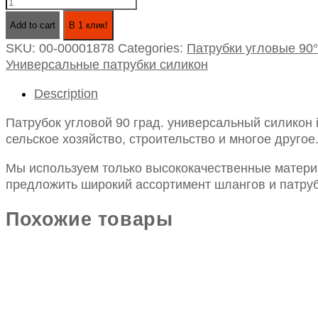
Патрубок
угловой
Add to cart
В 1 клик!
90
SKU:
00-00001878
Categories:
Патрубки угловые 90°
град.
Универсальные патрубки силикон
универсальный
силикон
Description
id14х100х100
quantity
Патрубок угловой 90 град. универсальный силикон
сельское хозяйство, строительство и многое другое
Мы используем только высококачественные материа
предложить широкий ассортимент шлангов и патруб
Похожие товары