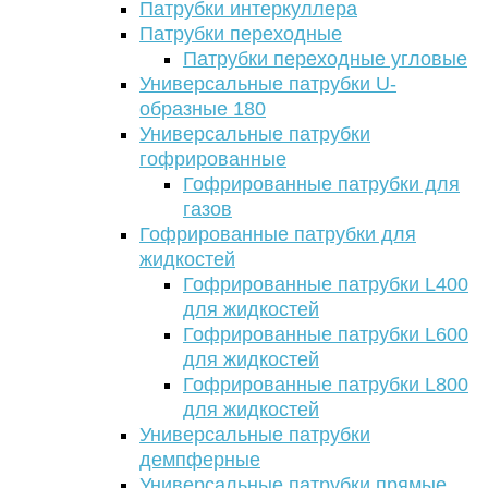
Патрубки интеркуллера
Патрубки переходные
Патрубки переходные угловые
Универсальные патрубки U-
образные 180
Универсальные патрубки
гофрированные
Гофрированные патрубки для
газов
Гофрированные патрубки для
жидкостей
Гофрированные патрубки L400
для жидкостей
Гофрированные патрубки L600
для жидкостей
Гофрированные патрубки L800
для жидкостей
Универсальные патрубки
демпферные
Универсальные патрубки прямые