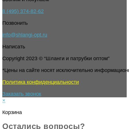
8 (495) 374-82-62
Позвонить
info@shlangi-opt.ru
Написать
Copyright 2023 © “Шланги и патрубки оптом"
*Цены на сайте носят исключительно информацион
Политика конфиденциальности
Заказать звонок
×
Корзина
Остались вопросы?