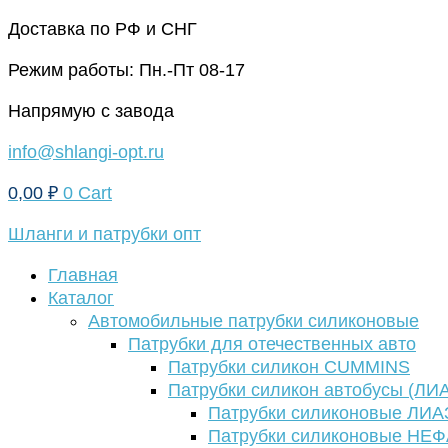
Перейти
Доставка по РФ и СНГ
к
Режим работы: Пн.-Пт 08-17
содержимому
Напрямую с завода
info@shlangi-opt.ru
0,00
₽
0
Cart
Шланги и патрубки опт
Главная
Каталог
Автомобильные патрубки силиконовые
Патрубки для отечественных авто
Патрубки силикон CUMMINS
Патрубки силикон автобусы (ЛИ
Патрубки силиконовые ЛИА
Патрубки силиконовые НЕ