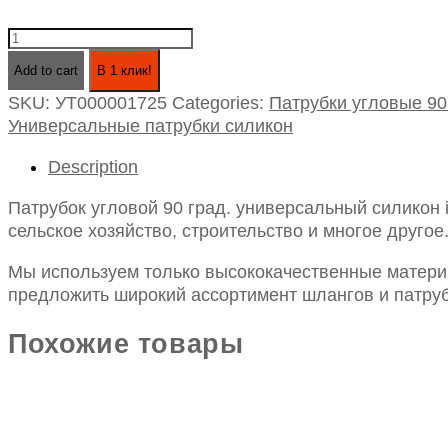
Патрубок
угловой
Add to cart
В 1 клик!
90
SKU:
УТ000001725
Categories:
Патрубки угловые 90
град.
Универсальные патрубки силикон
универсальный
силикон
Description
id16х100х100
quantity
Патрубок угловой 90 град. универсальный силикон
сельское хозяйство, строительство и многое другое
Мы используем только высококачественные материа
предложить широкий ассортимент шлангов и патруб
Похожие товары