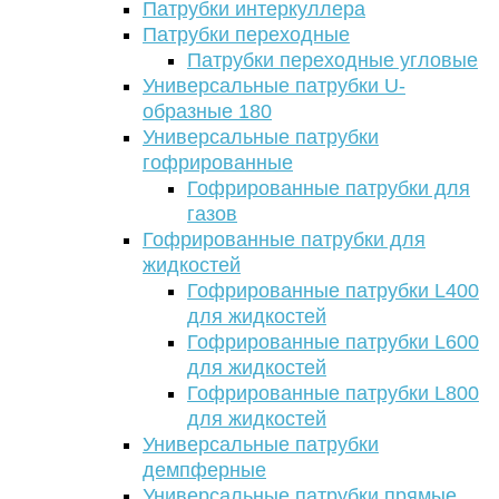
Патрубки интеркуллера
Патрубки переходные
Патрубки переходные угловые
Универсальные патрубки U-
образные 180
Универсальные патрубки
гофрированные
Гофрированные патрубки для
газов
Гофрированные патрубки для
жидкостей
Гофрированные патрубки L400
для жидкостей
Гофрированные патрубки L600
для жидкостей
Гофрированные патрубки L800
для жидкостей
Универсальные патрубки
демпферные
Универсальные патрубки прямые