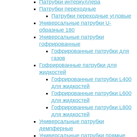
Патрубки интеркуллера
Патрубки переходные
Патрубки переходные угловые
Универсальные патрубки U-
образные 180
Универсальные патрубки
гофрированные
Гофрированные патрубки для
газов
Гофрированные патрубки для
жидкостей
Гофрированные патрубки L400
для жидкостей
Гофрированные патрубки L600
для жидкостей
Гофрированные патрубки L800
для жидкостей
Универсальные патрубки
демпферные
Универсальные патрубки прямые