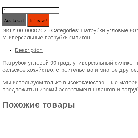
Патрубок
угловой
Add to cart
В 1 клик!
90
SKU:
00-00002625
Categories:
Патрубки угловые 90°
град.
Универсальные патрубки силикон
универсальный
силикон
Description
id45х100х100
quantity
Патрубок угловой 90 град. универсальный силикон
сельское хозяйство, строительство и многое другое
Мы используем только высококачественные материа
предложить широкий ассортимент шлангов и патруб
Похожие товары