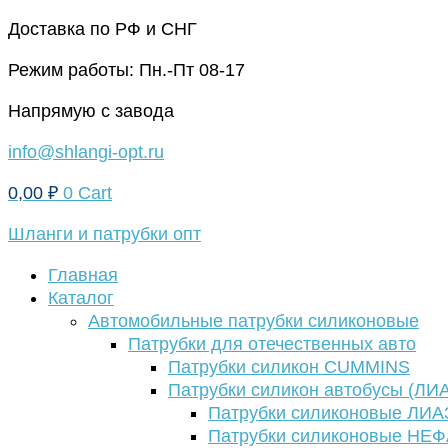
Перейти
Доставка по РФ и СНГ
к
Режим работы: Пн.-Пт 08-17
содержимому
Напрямую с завода
info@shlangi-opt.ru
0,00
₽
0
Cart
Шланги и патрубки опт
Главная
Каталог
Автомобильные патрубки силиконовые
Патрубки для отечественных авто
Патрубки силикон CUMMINS
Патрубки силикон автобусы (ЛИ
Патрубки силиконовые ЛИА
Патрубки силиконовые НЕ