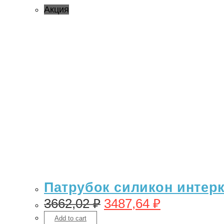
Акция
Патрубок силикон интерку
3662,02
₽
3487,64
₽
Add to cart