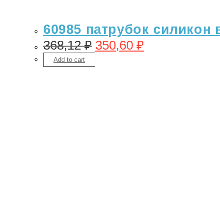
60985 патрубок cиликон 
368,12
₽
350,60
₽
Add to cart