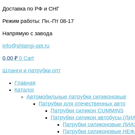
Перейти
Доставка по РФ и СНГ
к
Режим работы: Пн.-Пт 08-17
содержимому
Напрямую с завода
info@shlangi-opt.ru
0,00
₽
0
Cart
Шланги и патрубки опт
Главная
Каталог
Автомобильные патрубки силиконовые
Патрубки для отечественных авто
Патрубки силикон CUMMINS
Патрубки силикон автобусы (ЛИ
Патрубки силиконовые ЛИА
Патрубки силиконовые НЕ