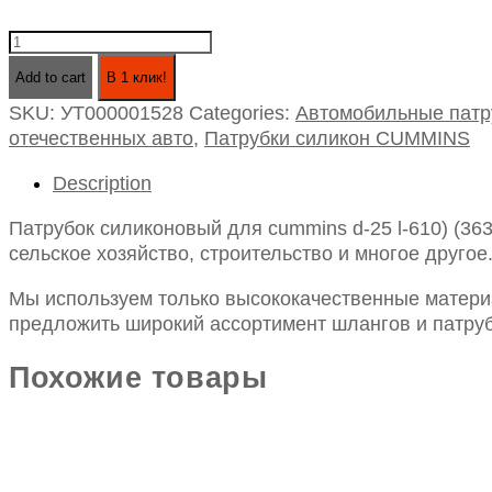
Патрубок
силиконовый
Add to cart
В 1 клик!
для
SKU:
УТ000001528
Categories:
Автомобильные патр
cummins
отечественных авто
,
Патрубки силикон CUMMINS
d-
25
Description
l-
610)
Патрубок силиконовый для cummins d-25 l-610) (3
(3633076)
сельское хозяйство, строительство и многое другое
quantity
Мы используем только высококачественные материа
предложить широкий ассортимент шлангов и патруб
Похожие товары