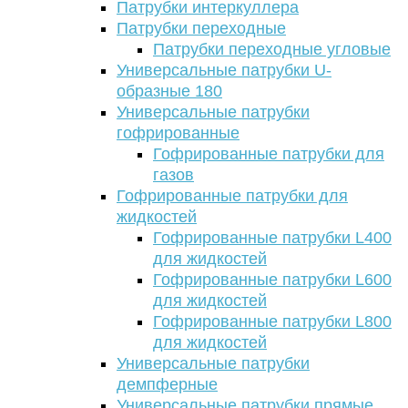
Патрубки интеркуллера
Патрубки переходные
Патрубки переходные угловые
Универсальные патрубки U-
образные 180
Универсальные патрубки
гофрированные
Гофрированные патрубки для
газов
Гофрированные патрубки для
жидкостей
Гофрированные патрубки L400
для жидкостей
Гофрированные патрубки L600
для жидкостей
Гофрированные патрубки L800
для жидкостей
Универсальные патрубки
демпферные
Универсальные патрубки прямые