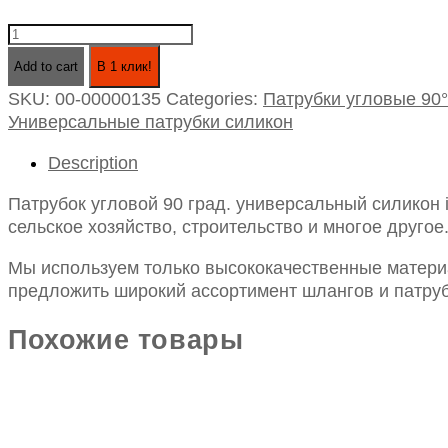
Патрубок
угловой
Add to cart
В 1 клик!
90
SKU:
00-00000135
Categories:
Патрубки угловые 90°
град.
Универсальные патрубки силикон
универсальный
силикон
Description
id40х150х150
quantity
Патрубок угловой 90 град. универсальный силикон
сельское хозяйство, строительство и многое другое
Мы используем только высококачественные материа
предложить широкий ассортимент шлангов и патруб
Похожие товары