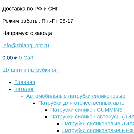
Перейти
Доставка по РФ и СНГ
к
Режим работы: Пн.-Пт 08-17
содержимому
Напрямую с завода
info@shlangi-opt.ru
0,00
₽
0
Cart
Шланги и патрубки опт
Главная
Каталог
Автомобильные патрубки силиконовые
Патрубки для отечественных авто
Патрубки силикон CUMMINS
Патрубки силикон автобусы (ЛИ
Патрубки силиконовые ЛИА
Патрубки силиконовые НЕ