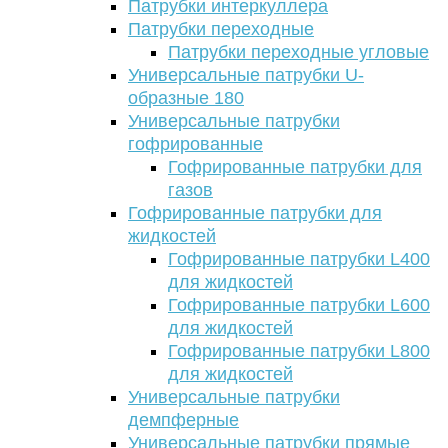
Патрубки интеркуллера
Патрубки переходные
Патрубки переходные угловые
Универсальные патрубки U-
образные 180
Универсальные патрубки
гофрированные
Гофрированные патрубки для
газов
Гофрированные патрубки для
жидкостей
Гофрированные патрубки L400
для жидкостей
Гофрированные патрубки L600
для жидкостей
Гофрированные патрубки L800
для жидкостей
Универсальные патрубки
демпферные
Универсальные патрубки прямые