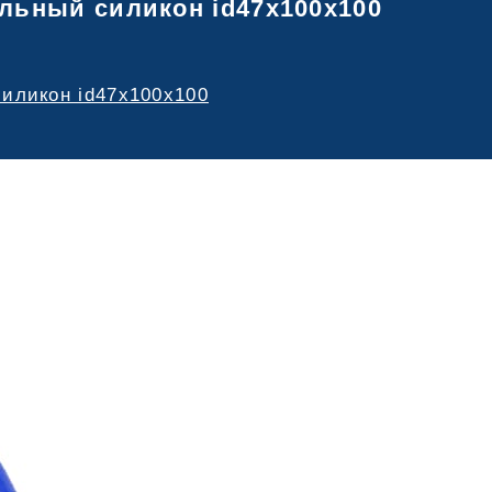
альный силикон id47х100х100
силикон id47х100х100