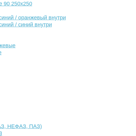
е 90 250х250
иний / оранжевый внутри
иний / синий внутри
нжевые
е
АЗ, НЕФАЗ, ПАЗ)
З