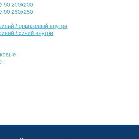
е 90 200х200
е 90 250х250
иний / оранжевый внутри
иний / синий внутри
нжевые
е