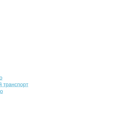
о
й транспорт
то