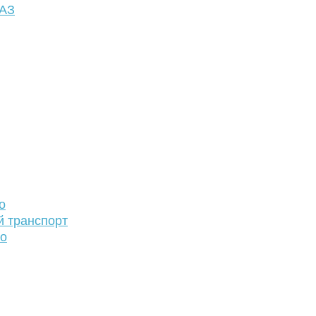
ФАЗ
о
й транспорт
то