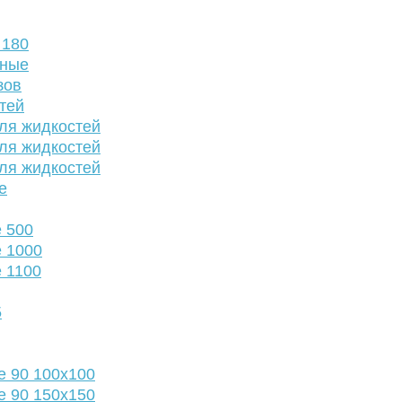
 180
нные
зов
тей
ля жидкостей
ля жидкостей
ля жидкостей
е
 500
 1000
 1100
5
е 90 100х100
е 90 150х150