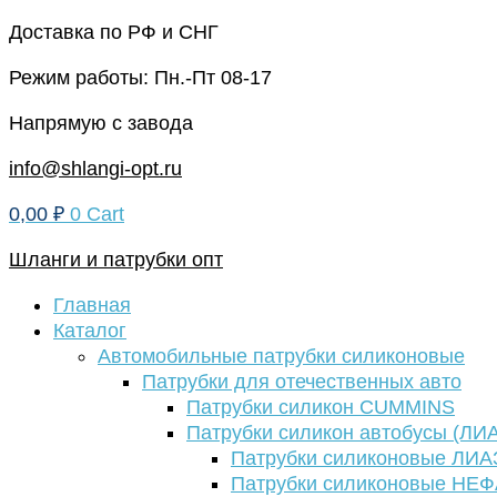
Перейти
Доставка по РФ и СНГ
к
Режим работы: Пн.-Пт 08-17
содержимому
Напрямую с завода
info@shlangi-opt.ru
0,00
₽
0
Cart
Шланги и патрубки опт
Главная
Каталог
Автомобильные патрубки силиконовые
Патрубки для отечественных авто
Патрубки силикон CUMMINS
Патрубки силикон автобусы (ЛИ
Патрубки силиконовые ЛИА
Патрубки силиконовые НЕ