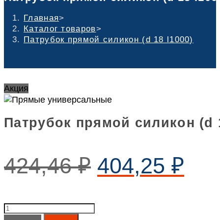
Главная
>
Каталог товаров
>
Патрубок прямой силикон (d 18 l1000)
Акция
Патрубок прямой силикон (d 1
424,46
₽
404,25
₽
Патрубок
прямой