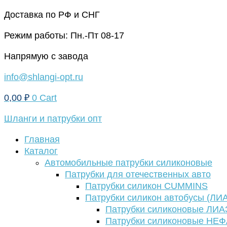
Перейти
Доставка по РФ и СНГ
к
Режим работы: Пн.-Пт 08-17
содержимому
Напрямую с завода
info@shlangi-opt.ru
0,00
₽
0
Cart
Шланги и патрубки опт
Главная
Каталог
Автомобильные патрубки силиконовые
Патрубки для отечественных авто
Патрубки силикон CUMMINS
Патрубки силикон автобусы (ЛИ
Патрубки силиконовые ЛИА
Патрубки силиконовые НЕ