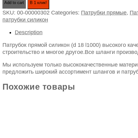
Add to cart
В 1 клик!
силикон
SKU:
00-00000302
Categories:
Патрубки прямые
,
Па
(d
патрубки силикон
18
l1000)
Description
quantity
Патрубок прямой силикон (d 18 l1000) высокого ка
строительство и многое другое.Все шланги произво
Мы используем только высококачественные материа
предложить широкий ассортимент шлангов и патруб
Похожие товары