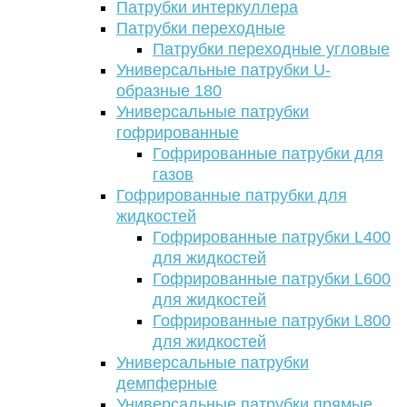
Патрубки интеркуллера
Патрубки переходные
Патрубки переходные угловые
Универсальные патрубки U-
образные 180
Универсальные патрубки
гофрированные
Гофрированные патрубки для
газов
Гофрированные патрубки для
жидкостей
Гофрированные патрубки L400
для жидкостей
Гофрированные патрубки L600
для жидкостей
Гофрированные патрубки L800
для жидкостей
Универсальные патрубки
демпферные
Универсальные патрубки прямые