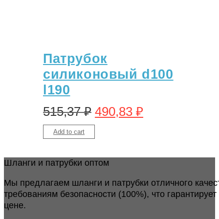
Патрубок
силиконовый d100
l190
515,37
₽
490,83
₽
Add to cart
Шланги и патрубки оптом
Мы предлагаем шланги и патрубки отличного качес
требованиям безопасности (100%), что гарантирует
цене.