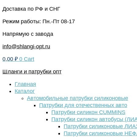
Перейти
Доставка по РФ и СНГ
к
Режим работы: Пн.-Пт 08-17
содержимому
Напрямую с завода
info@shlangi-opt.ru
0,00
₽
0
Cart
Шланги и патрубки опт
Главная
Каталог
Автомобильные патрубки силиконовые
Патрубки для отечественных авто
Патрубки силикон CUMMINS
Патрубки силикон автобусы (ЛИ
Патрубки силиконовые ЛИА
Патрубки силиконовые НЕ