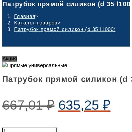
Патрубок прямой силикон (d 35 l100
Главная
>
Каталог товаров
>
Патрубок прямой силикон (d 35 l1000)
Акция
Патрубок прямой силикон (d 3
667,01
₽
635,25
₽
Патрубок