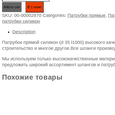
прямой
В 1 клик!
Add to cart
силикон
SKU:
00-00002870
Categories:
Патрубки прямые
,
Па
(d
патрубки силикон
35
l1000)
Description
quantity
Патрубок прямой силикон (d 35 l1000) высокого ка
строительство и многое другое.Все шланги произво
Мы используем только высококачественные материа
предложить широкий ассортимент шлангов и патруб
Похожие товары