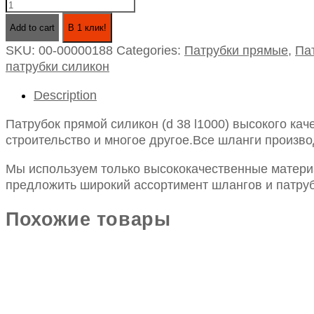
Патрубок
прямой
Add to cart
В 1 клик!
силикон
SKU:
00-00000188
Categories:
Патрубки прямые
,
Па
(d
патрубки силикон
38
l1000)
Description
quantity
Патрубок прямой силикон (d 38 l1000) высокого ка
строительство и многое другое.Все шланги произво
Мы используем только высококачественные материа
предложить широкий ассортимент шлангов и патруб
Похожие товары