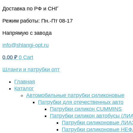
Перейти
Доставка по РФ и СНГ
к
Режим работы: Пн.-Пт 08-17
содержимому
Напрямую с завода
info@shlangi-opt.ru
0,00
₽
0
Cart
Шланги и патрубки опт
Главная
Каталог
Автомобильные патрубки силиконовые
Патрубки для отечественных авто
Патрубки силикон CUMMINS
Патрубки силикон автобусы (ЛИ
Патрубки силиконовые ЛИА
Патрубки силиконовые НЕ