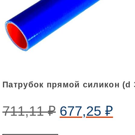
Патрубок прямой силикон (d 3
711,11
₽
677,25
₽