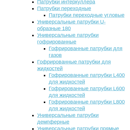
Патрубки интеркуллера
Патрубки переходные
Патрубки переходные угловые
Универсальные патрубки U-
образные 180
Универсальные патрубки
гофрированные
Гофрированные патрубки для
газов
Гофрированные патрубки для
жидкостей
Гофрированные патрубки L400
для жидкостей
Гофрированные патрубки L600
для жидкостей
Гофрированные патрубки L800
для жидкостей
Универсальные патрубки
демпферные
Универсальные патрубки прямые