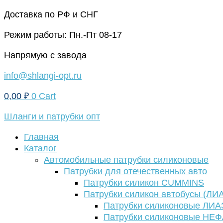
Перейти
Доставка по РФ и СНГ
к
Режим работы: Пн.-Пт 08-17
содержимому
Напрямую с завода
info@shlangi-opt.ru
0,00
₽
0
Cart
Шланги и патрубки опт
Главная
Каталог
Автомобильные патрубки силиконовые
Патрубки для отечественных авто
Патрубки силикон CUMMINS
Патрубки силикон автобусы (ЛИ
Патрубки силиконовые ЛИА
Патрубки силиконовые НЕ