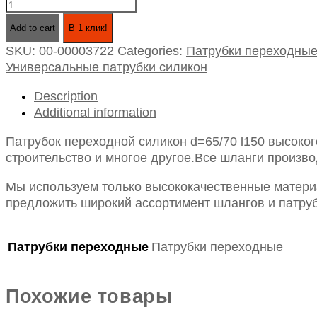
Патрубок
переходной
Add to cart
В 1 клик!
силикон
SKU:
00-00003722
Categories:
Патрубки переходны
d=65/70
Универсальные патрубки силикон
l150
quantity
Description
Additional information
Патрубок переходной силикон d=65/70 l150 высоко
строительство и многое другое.Все шланги произво
Мы используем только высококачественные материа
предложить широкий ассортимент шлангов и патруб
Патрубки переходные
Патрубки переходные
Похожие товары