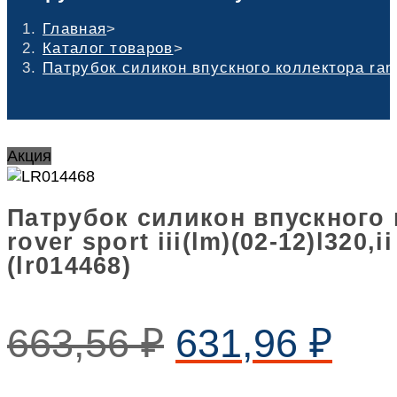
Главная
>
Каталог товаров
>
Патрубок силикон впускного коллектора range 
Акция
Патрубок силикон впускного 
rover sport iii(lm)(02-12)l320,ii
(lr014468)
663,56
₽
631,96
₽