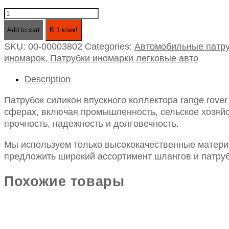
Патрубок
силикон
Add to cart
В 1 клик!
впускного
SKU:
00-00003802
Categories:
Автомобильные патру
коллектора
иномарок
,
Патрубки иномарки легковые авто
range
rover
Description
sport
iii(lm)
Патрубок силикон впускного коллектора range rover s
(02-
сферах, включая промышленность, сельское хозяйст
12)l320,ii
прочность, надежность и долговечность.
3.6
v8
Мы используем только высококачественные материа
32v
предложить широкий ассортимент шлангов и патруб
l32
(lr014468)
Похожие товары
quantity