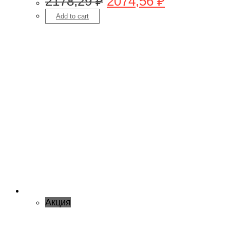
2178,29
₽
2074,56
₽
Add to cart
Акция