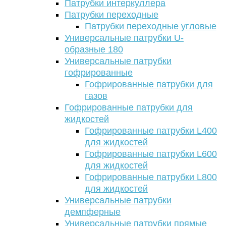
Патрубки интеркуллера
Патрубки переходные
Патрубки переходные угловые
Универсальные патрубки U-
образные 180
Универсальные патрубки
гофрированные
Гофрированные патрубки для
газов
Гофрированные патрубки для
жидкостей
Гофрированные патрубки L400
для жидкостей
Гофрированные патрубки L600
для жидкостей
Гофрированные патрубки L800
для жидкостей
Универсальные патрубки
демпферные
Универсальные патрубки прямые