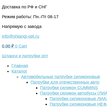
Перейти
Доставка по РФ и СНГ
к
Режим работы: Пн.-Пт 08-17
содержимому
Напрямую с завода
info@shlangi-opt.ru
0,00
₽
0
Cart
Шланги и патрубки опт
Главная
Каталог
Автомобильные патрубки силиконовые
Патрубки для отечественных авто
Патрубки силикон CUMMINS
Патрубки силикон автобусы (ЛИ
Патрубки силиконовые ЛИА
Патрубки силиконовые НЕ