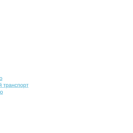
о
й транспорт
то