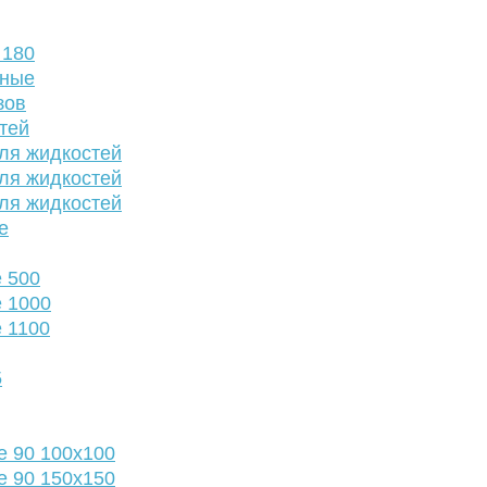
 180
нные
зов
тей
ля жидкостей
ля жидкостей
ля жидкостей
е
 500
 1000
 1100
5
е 90 100х100
е 90 150х150