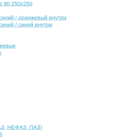
е 90 250х250
иний / оранжевый внутри
иний / синий внутри
нжевые
е
АЗ, НЕФАЗ, ПАЗ)
З