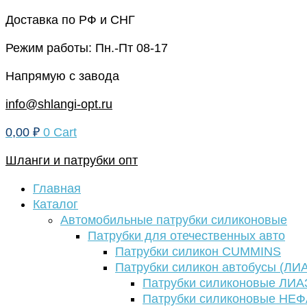
Перейти
Доставка по РФ и СНГ
к
Режим работы: Пн.-Пт 08-17
содержимому
Напрямую с завода
info@shlangi-opt.ru
0,00
₽
0
Cart
Шланги и патрубки опт
Главная
Каталог
Автомобильные патрубки силиконовые
Патрубки для отечественных авто
Патрубки силикон CUMMINS
Патрубки силикон автобусы (ЛИ
Патрубки силиконовые ЛИА
Патрубки силиконовые НЕ