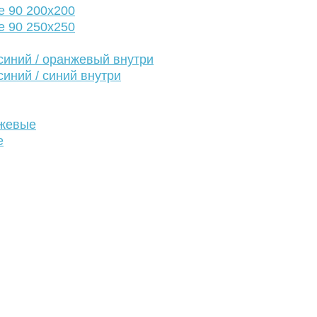
е 90 200х200
е 90 250х250
иний / оранжевый внутри
иний / синий внутри
нжевые
е