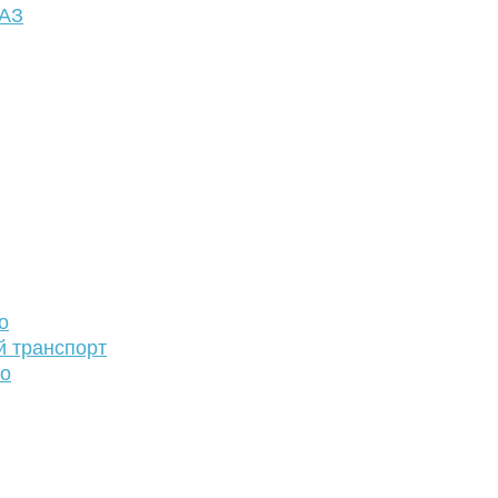
ФАЗ
о
й транспорт
то