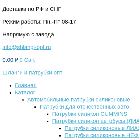
Перейти
Доставка по РФ и СНГ
к
Режим работы: Пн.-Пт 08-17
содержимому
Напрямую с завода
info@shlangi-opt.ru
0,00
₽
0
Cart
Шланги и патрубки опт
Главная
Каталог
Автомобильные патрубки силиконовые
Патрубки для отечественных авто
Патрубки силикон CUMMINS
Патрубки силикон автобусы (ЛИ
Патрубки силиконовые ЛИА
Патрубки силиконовые НЕ