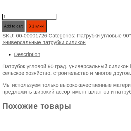
Патрубок
угловой
Add to cart
В 1 клик!
90
SKU:
00-00001726
Categories:
Патрубки угловые 90°
град.
Универсальные патрубки силикон
универсальный
силикон
Description
id
6х150х150
Патрубок угловой 90 град. универсальный силикон
quantity
сельское хозяйство, строительство и многое другое
Мы используем только высококачественные материа
предложить широкий ассортимент шлангов и патруб
Похожие товары