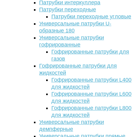
Патрубки интеркуллера
Патрубки переходные
Патрубки переходные угловые
Универсальные патрубки U-
образные 180
Универсальные патрубки
гофрированные
Гофрированные патрубки для
газов
Гофрированные патрубки для
жидкостей
Гофрированные патрубки L400
для жидкостей
Гофрированные патрубки L600
для жидкостей
Гофрированные патрубки L800
для жидкостей
Универсальные патрубки
демпферные
Универсальные патрубки прямые