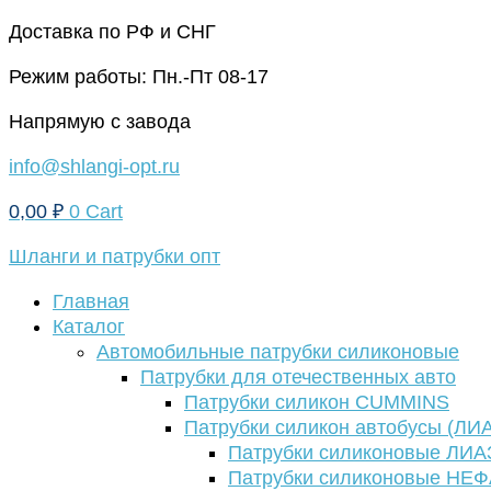
Перейти
Доставка по РФ и СНГ
к
Режим работы: Пн.-Пт 08-17
содержимому
Напрямую с завода
info@shlangi-opt.ru
0,00
₽
0
Cart
Шланги и патрубки опт
Главная
Каталог
Автомобильные патрубки силиконовые
Патрубки для отечественных авто
Патрубки силикон CUMMINS
Патрубки силикон автобусы (ЛИ
Патрубки силиконовые ЛИА
Патрубки силиконовые НЕ