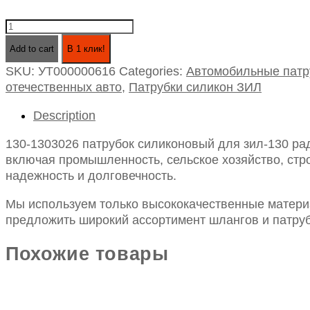
130-
1303026
Add to cart
В 1 клик!
патрубок
SKU:
УТ000000616
Categories:
Автомобильные патр
силиконовый
отечественных авто
,
Патрубки силикон ЗИЛ
для
зил-130
Description
радиатора
нижний
130-1303026 патрубок силиконовый для зил-130 рад
короткий
включая промышленность, сельское хозяйство, стро
id50-
надежность и долговечность.
155
quantity
Мы используем только высококачественные материа
предложить широкий ассортимент шлангов и патруб
Похожие товары