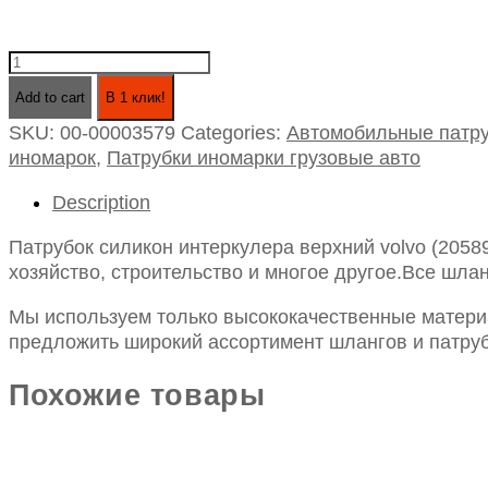
Патрубок
силикон
Add to cart
В 1 клик!
интеркулера
SKU:
00-00003579
Categories:
Автомобильные патру
верхний
иномарок
,
Патрубки иномарки грузовые авто
volvo
(20589122)
Description
quantity
Патрубок силикон интеркулера верхний volvo (205
хозяйство, строительство и многое другое.Все шлан
Мы используем только высококачественные материа
предложить широкий ассортимент шлангов и патруб
Похожие товары