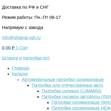
Перейти
Доставка по РФ и СНГ
к
Режим работы: Пн.-Пт 08-17
содержимому
Напрямую с завода
info@shlangi-opt.ru
0,00
₽
0
Cart
Шланги и патрубки опт
Главная
Каталог
Автомобильные патрубки силиконовые
Патрубки для отечественных авто
Патрубки силикон CUMMINS
Патрубки силикон автобусы (ЛИ
Патрубки силиконовые ЛИА
Патрубки силиконовые НЕ