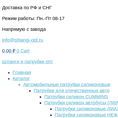
Перейти
Доставка по РФ и СНГ
к
Режим работы: Пн.-Пт 08-17
содержимому
Напрямую с завода
info@shlangi-opt.ru
0,00
₽
0
Cart
Шланги и патрубки опт
Главная
Каталог
Автомобильные патрубки силиконовые
Патрубки для отечественных авто
Патрубки силикон CUMMINS
Патрубки силикон автобусы (ЛИ
Патрубки силиконовые ЛИА
Патрубки силиконовые НЕ