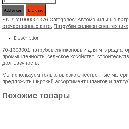
70-
1303001
Add to cart
В 1 клик!
патрубок
SKU:
УТ000001376
Categories:
Автомобильные патр
силиконовый
отечественных авто
,
Патрубки силикон спецтехника
для
мтз
Description
радиатора
верхний
70-1303001 патрубок силиконовый для мтз радиатор
угол
промышленность, сельское хозяйство, строительств
115
долговечность.
id38-
256
Мы используем только высококачественные материа
quantity
предложить широкий ассортимент шлангов и патруб
Похожие товары