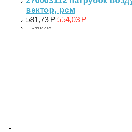
270003112 патрубок возду
вектор, рсм
581,73
₽
554,03
₽
Add to cart