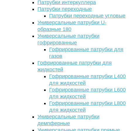
Патрубки интеркуллера
Патрубки переходные
Патрубки переходные угловые
Универсальные патрубки U-
образные 180
Универсальные патрубки
гофрированные
Гофрированные патрубки для
газов
Гофрированные патрубки для
жидкостей
Гофрированные патрубки L400
для жидкостей
Гофрированные патрубки L600
для жидкостей
Гофрированные патрубки L800
для жидкостей
Универсальные патрубки
демпферные
Универсальные патрубки прямые