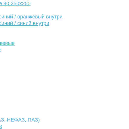
е 90 250х250
иний / оранжевый внутри
иний / синий внутри
нжевые
е
АЗ, НЕФАЗ, ПАЗ)
З