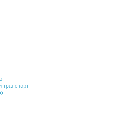
о
й транспорт
то