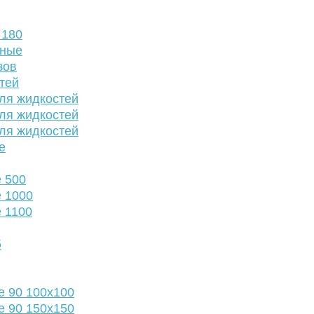
 180
нные
зов
тей
ля жидкостей
ля жидкостей
ля жидкостей
е
 500
 1000
 1100
5
е 90 100х100
е 90 150х150