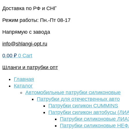
Перейти
Доставка по РФ и СНГ
к
Режим работы: Пн.-Пт 08-17
содержимому
Напрямую с завода
info@shlangi-opt.ru
0,00
₽
0
Cart
Шланги и патрубки опт
Главная
Каталог
Автомобильные патрубки силиконовые
Патрубки для отечественных авто
Патрубки силикон CUMMINS
Патрубки силикон автобусы (ЛИ
Патрубки силиконовые ЛИА
Патрубки силиконовые НЕ