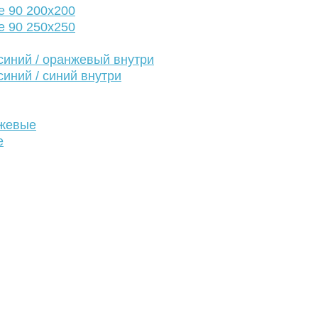
е 90 200х200
е 90 250х250
иний / оранжевый внутри
иний / синий внутри
нжевые
е