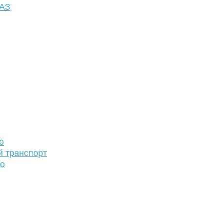
ФАЗ
о
й транспорт
то