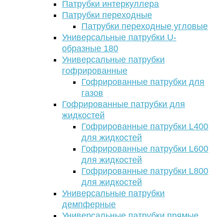
Патрубки интеркуллера
Патрубки переходные
Патрубки переходные угловые
Универсальные патрубки U-
образные 180
Универсальные патрубки
гофрированные
Гофрированные патрубки для
газов
Гофрированные патрубки для
жидкостей
Гофрированные патрубки L400
для жидкостей
Гофрированные патрубки L600
для жидкостей
Гофрированные патрубки L800
для жидкостей
Универсальные патрубки
демпферные
Универсальные патрубки прямые