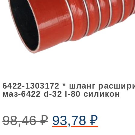
6422-1303172 * шланг расшир
маз-6422 d-32 l-80 силикон
98,46
₽
93,78
₽