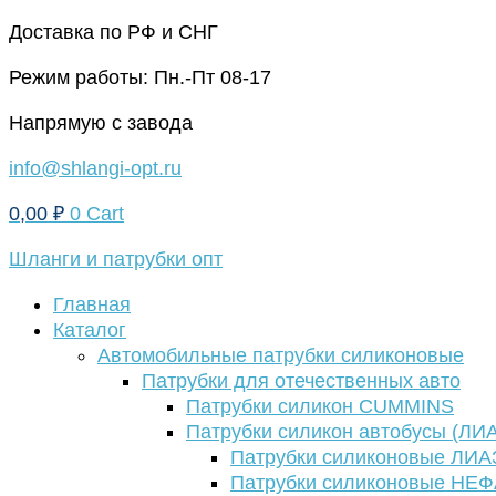
Перейти
Доставка по РФ и СНГ
к
Режим работы: Пн.-Пт 08-17
содержимому
Напрямую с завода
info@shlangi-opt.ru
0,00
₽
0
Cart
Шланги и патрубки опт
Главная
Каталог
Автомобильные патрубки силиконовые
Патрубки для отечественных авто
Патрубки силикон CUMMINS
Патрубки силикон автобусы (ЛИ
Патрубки силиконовые ЛИА
Патрубки силиконовые НЕ