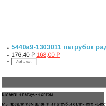
5440а9-1303011 патрубок ра
176,40
₽
168,00
₽
Add to cart
Шланги и патрубки оптом
Мы предлагаем шланги и патрубки отличного качес