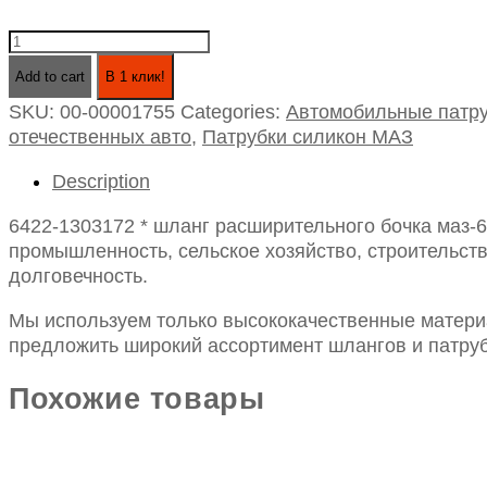
6422-
1303172
Add to cart
В 1 клик!
*
SKU:
00-00001755
Categories:
Автомобильные патру
шланг
отечественных авто
,
Патрубки силикон МАЗ
расширительного
бочка
Description
маз-6422
d-
6422-1303172 * шланг расширительного бочка маз-6
32
промышленность, сельское хозяйство, строительств
l-
долговечность.
80
силикон
Мы используем только высококачественные материа
quantity
предложить широкий ассортимент шлангов и патруб
Похожие товары