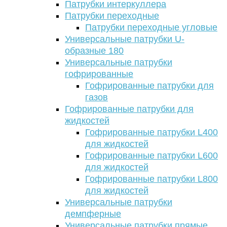
Патрубки интеркуллера
Патрубки переходные
Патрубки переходные угловые
Универсальные патрубки U-
образные 180
Универсальные патрубки
гофрированные
Гофрированные патрубки для
газов
Гофрированные патрубки для
жидкостей
Гофрированные патрубки L400
для жидкостей
Гофрированные патрубки L600
для жидкостей
Гофрированные патрубки L800
для жидкостей
Универсальные патрубки
демпферные
Универсальные патрубки прямые