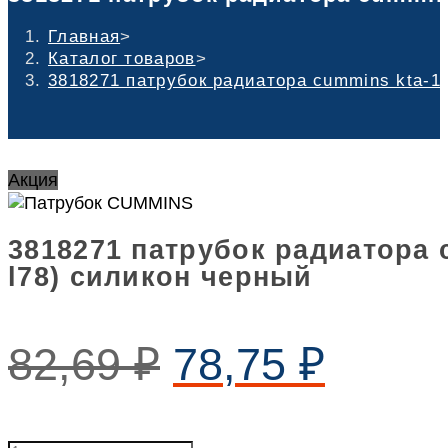
Главная
>
Каталог товаров
>
3818271 патрубок радиатора cummins kta-19
Акция
3818271 патрубок радиатора c
l78) силикон черный
82,69
₽
78,75
₽