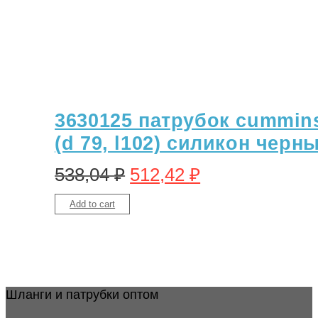
3630125 патрубок cummin
(d 79, l102) силикон черн
538,04
₽
512,42
₽
Add to cart
Шланги и патрубки оптом