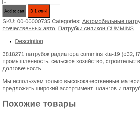
3818271
патрубок
Add to cart
В 1 клик!
радиатора
SKU:
00-00000735
Categories:
Автомобильные патру
cummins
отечественных авто
,
Патрубки силикон CUMMINS
kta-
19
Description
(d32,
l78)
3818271 патрубок радиатора cummins kta-19 (d32, 
силикон
промышленность, сельское хозяйство, строительств
черный
долговечность.
quantity
Мы используем только высококачественные материа
предложить широкий ассортимент шлангов и патруб
Похожие товары