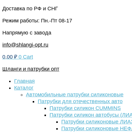
Перейти
Доставка по РФ и СНГ
к
Режим работы: Пн.-Пт 08-17
содержимому
Напрямую с завода
info@shlangi-opt.ru
0,00
₽
0
Cart
Шланги и патрубки опт
Главная
Каталог
Автомобильные патрубки силиконовые
Патрубки для отечественных авто
Патрубки силикон CUMMINS
Патрубки силикон автобусы (ЛИ
Патрубки силиконовые ЛИА
Патрубки силиконовые НЕ