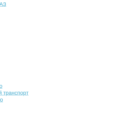
ФАЗ
о
й транспорт
то