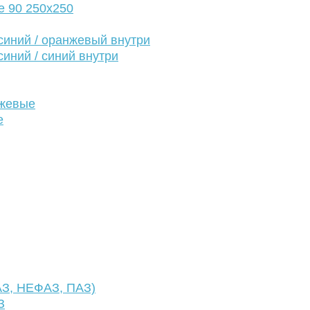
е 90 250х250
иний / оранжевый внутри
иний / синий внутри
нжевые
е
АЗ, НЕФАЗ, ПАЗ)
З