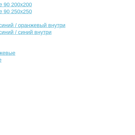
е 90 200х200
е 90 250х250
иний / оранжевый внутри
иний / синий внутри
нжевые
е