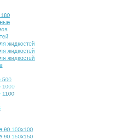
 180
нные
зов
тей
ля жидкостей
ля жидкостей
ля жидкостей
е
 500
 1000
 1100
5
е 90 100х100
е 90 150х150