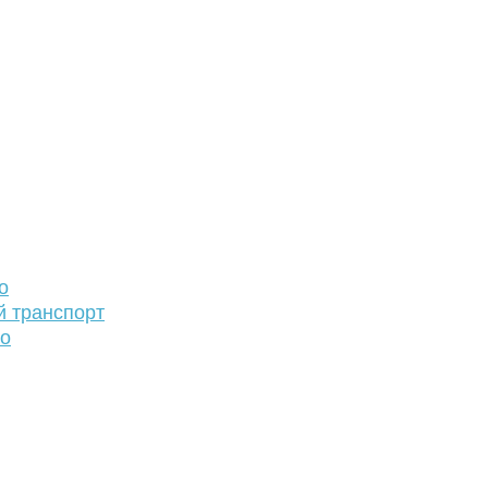
о
й транспорт
то