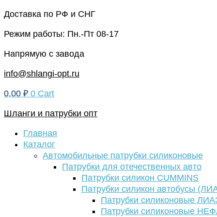
Перейти
Доставка по РФ и СНГ
к
Режим работы: Пн.-Пт 08-17
содержимому
Напрямую с завода
info@shlangi-opt.ru
0,00
₽
0
Cart
Шланги и патрубки опт
Главная
Каталог
Автомобильные патрубки силиконовые
Патрубки для отечественных авто
Патрубки силикон CUMMINS
Патрубки силикон автобусы (ЛИ
Патрубки силиконовые ЛИА
Патрубки силиконовые НЕ