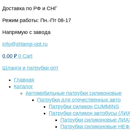
Перейти
Доставка по РФ и СНГ
к
Режим работы: Пн.-Пт 08-17
содержимому
Напрямую с завода
info@shlangi-opt.ru
0,00
₽
0
Cart
Шланги и патрубки опт
Главная
Каталог
Автомобильные патрубки силиконовые
Патрубки для отечественных авто
Патрубки силикон CUMMINS
Патрубки силикон автобусы (ЛИ
Патрубки силиконовые ЛИА
Патрубки силиконовые НЕ