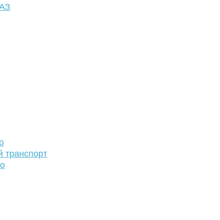
ФАЗ
о
й транспорт
то