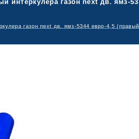
й интеркулера газон next дв. ямз-53
кулера газон next дв. ямз-5344 евро-4,5 (правы