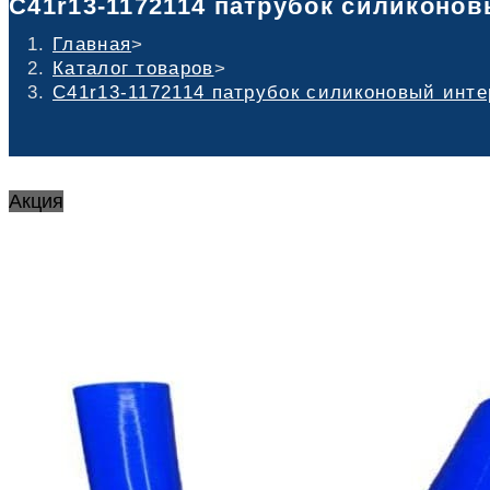
C41r13-1172114 патрубок силиконовы
Главная
>
Каталог товаров
>
C41r13-1172114 патрубок силиконовый интер
Акция