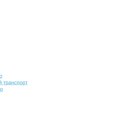
о
й транспорт
то