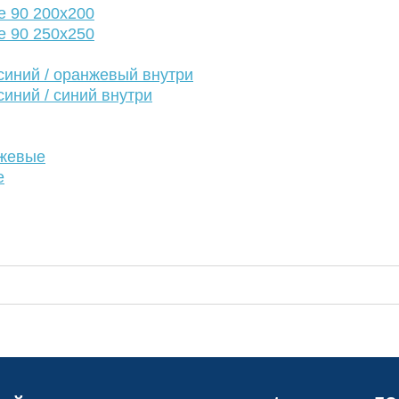
е 90 200х200
е 90 250х250
иний / оранжевый внутри
иний / синий внутри
нжевые
е