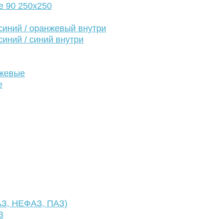
е 90 250х250
иний / оранжевый внутри
иний / синий внутри
нжевые
е
АЗ, НЕФАЗ, ПАЗ)
З