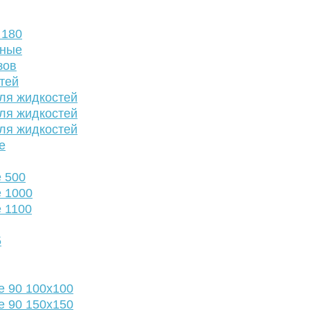
 180
нные
зов
тей
ля жидкостей
ля жидкостей
ля жидкостей
е
 500
 1000
 1100
5
е 90 100х100
е 90 150х150