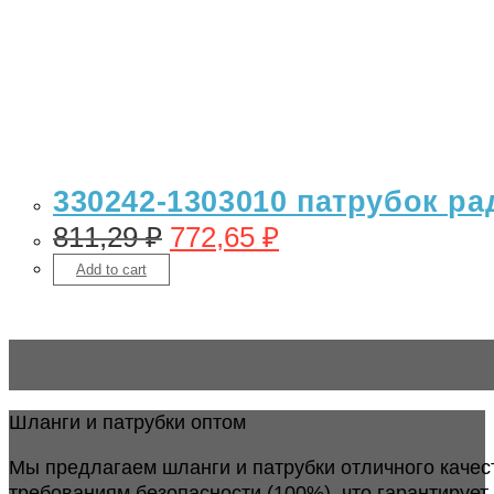
330242-1303010 патрубок ра
811,29
₽
772,65
₽
Add to cart
Шланги и патрубки оптом
Мы предлагаем шланги и патрубки отличного качес
требованиям безопасности (100%), что гарантирует