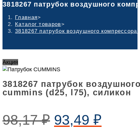
3818267 патрубок воздушного компре
Главная
>
Каталог товаров
>
3818267 патрубок воздушного компрессора c
Акция
3818267 патрубок воздушног
cummins (d25, l75), силикон
98,17
₽
93,49
₽