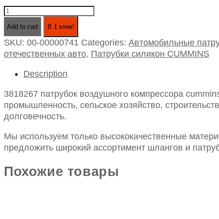
3818267
патрубок
Add to cart
В 1 клик!
воздушного
SKU:
00-00000741
Categories:
Автомобильные патру
компрессора
отечественных авто
,
Патрубки силикон CUMMINS
cummins
(d25,
Description
l75),
силикон
3818267 патрубок воздушного компрессора cummins 
quantity
промышленность, сельское хозяйство, строительств
долговечность.
Мы используем только высококачественные материа
предложить широкий ассортимент шлангов и патруб
Похожие товары