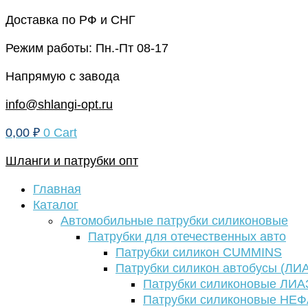
Перейти
Доставка по РФ и СНГ
к
Режим работы: Пн.-Пт 08-17
содержимому
Напрямую с завода
info@shlangi-opt.ru
0,00
₽
0
Cart
Шланги и патрубки опт
Главная
Каталог
Автомобильные патрубки силиконовые
Патрубки для отечественных авто
Патрубки силикон CUMMINS
Патрубки силикон автобусы (ЛИ
Патрубки силиконовые ЛИА
Патрубки силиконовые НЕ