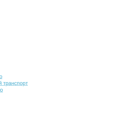
о
й транспорт
то