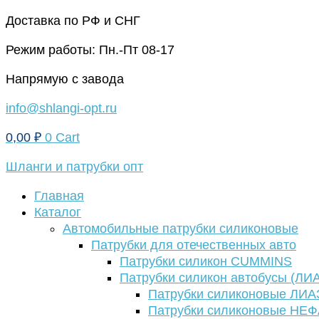
Перейти
Доставка по РФ и СНГ
к
Режим работы: Пн.-Пт 08-17
содержимому
Напрямую с завода
info@shlangi-opt.ru
0,00
₽
0
Cart
Шланги и патрубки опт
Главная
Каталог
Автомобильные патрубки силиконовые
Патрубки для отечественных авто
Патрубки силикон CUMMINS
Патрубки силикон автобусы (ЛИ
Патрубки силиконовые ЛИА
Патрубки силиконовые НЕ