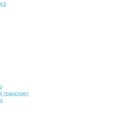
ФАЗ
о
й транспорт
то