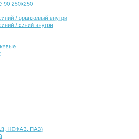
е 90 250х250
иний / оранжевый внутри
иний / синий внутри
нжевые
е
АЗ, НЕФАЗ, ПАЗ)
З