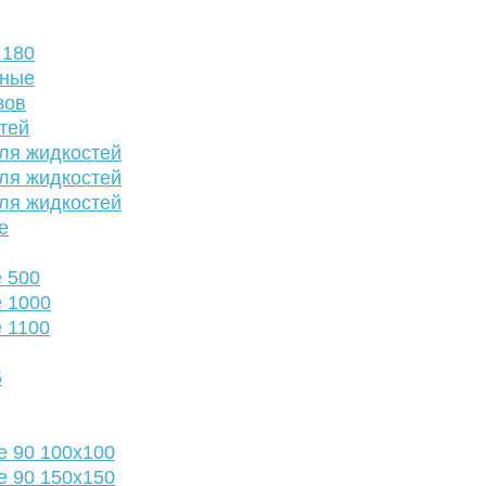
 180
нные
зов
тей
ля жидкостей
ля жидкостей
ля жидкостей
е
 500
 1000
 1100
5
е 90 100х100
е 90 150х150