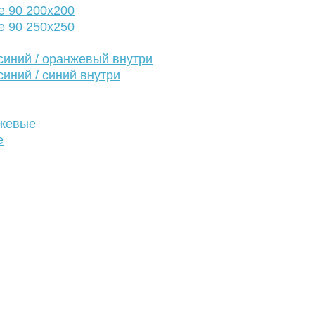
е 90 200х200
е 90 250х250
иний / оранжевый внутри
иний / синий внутри
нжевые
е