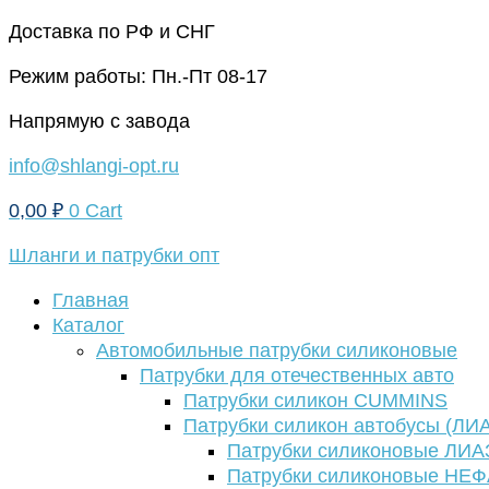
Перейти
Доставка по РФ и СНГ
к
Режим работы: Пн.-Пт 08-17
содержимому
Напрямую с завода
info@shlangi-opt.ru
0,00
₽
0
Cart
Шланги и патрубки опт
Главная
Каталог
Автомобильные патрубки силиконовые
Патрубки для отечественных авто
Патрубки силикон CUMMINS
Патрубки силикон автобусы (ЛИ
Патрубки силиконовые ЛИА
Патрубки силиконовые НЕ