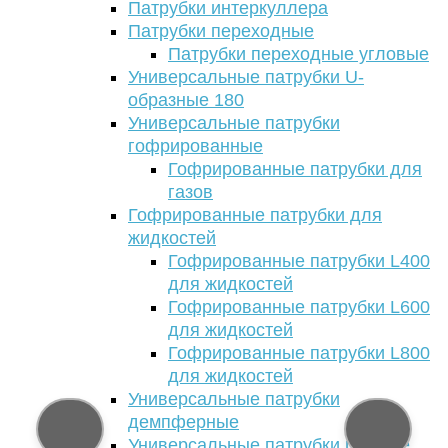
Патрубки интеркуллера
Патрубки переходные
Патрубки переходные угловые
Универсальные патрубки U-
образные 180
Универсальные патрубки
гофрированные
Гофрированные патрубки для
газов
Гофрированные патрубки для
жидкостей
Гофрированные патрубки L400
для жидкостей
Гофрированные патрубки L600
для жидкостей
Гофрированные патрубки L800
для жидкостей
Универсальные патрубки
демпферные
Универсальные патрубки прямые