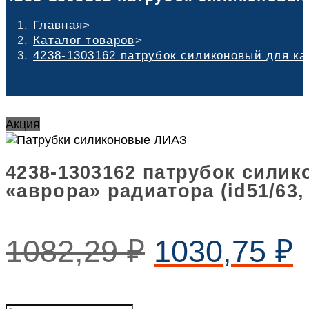
Главная
>
Каталог товаров
>
4238-1303162 патрубок силиконовый для кав
Акция
4238-1303162 патрубок силик
«аврора» радиатора (id51/63, 
1082,29
₽
1030,75
₽