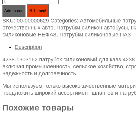
4238-
1303162
Add to cart
В 1 клик!
патрубок
SKU:
00-00000629
Categories:
Автомобильные патру
силиконовый
отечественных авто
,
Патрубки силикон автобусы
,
П
для
силиконовые НЕФАЗ
,
Патрубки силиконовые ПАЗ
кавз-4238
"аврора"
Description
радиатора
(id51/63,
4238-1303162 патрубок силиконовый для кавз-4238 
l110*140)
включая промышленность, сельское хозяйство, стро
quantity
надежность и долговечность.
Мы используем только высококачественные материа
предложить широкий ассортимент шлангов и патруб
Похожие товары